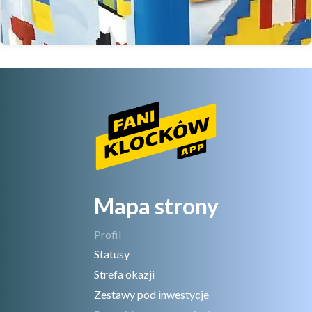
Mapa strony
Profil
Statusy
Strefa okazji
Zestawy pod inwestycje