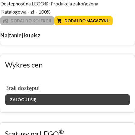
Dostępność na LEGO®:
Produkcja zakończona
Katalogowa
-
zł
-
100%
DODAJ DO KOLEKCJI
DODAJ DO MAGAZYNU
Najtaniej kupisz
Wykres cen
Brak dostępu!
ZALOGUJ SIĘ
®
Statusy na LEGO