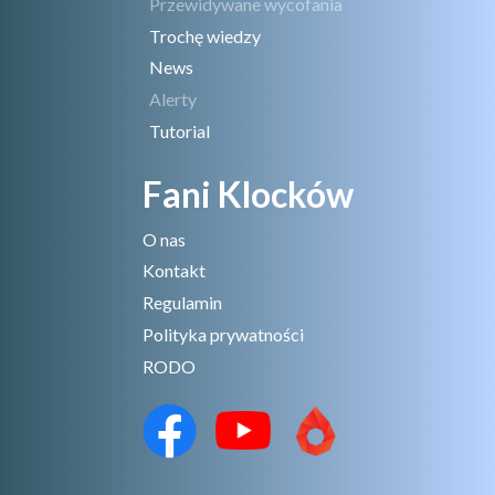
Przewidywane wycofania
Trochę wiedzy
News
Alerty
Tutorial
Fani Klocków
O nas
Kontakt
Regulamin
Polityka prywatności
RODO