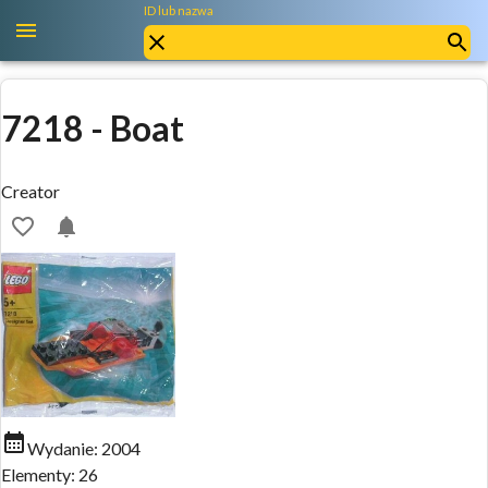
ID lub nazwa
7218
-
Boat
Creator
Wydanie:
2004
Elementy:
26