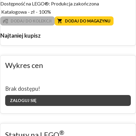
Dostępność na LEGO®:
Produkcja zakończona
Katalogowa
-
zł
-
100%
DODAJ DO KOLEKCJI
DODAJ DO MAGAZYNU
Najtaniej kupisz
Wykres cen
Brak dostępu!
ZALOGUJ SIĘ
®
Statusy na LEGO