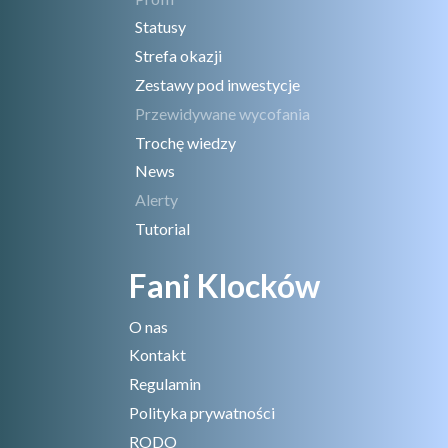
Statusy
Strefa okazji
Zestawy pod inwestycje
Przewidywane wycofania
Trochę wiedzy
News
Alerty
Tutorial
Fani Klocków
O nas
Kontakt
Regulamin
Polityka prywatności
RODO