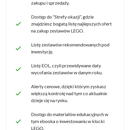
zakupu i sprzedaży.
Dostęp do “Strefy okazji”, gdzie
done
znajdziesz bogatą listę najlepszych ofert
na zakup zestawów LEGO.
Listę zestawów rekomendowanych pod
done
inwestycję.
Listę EOL, czyli przewidywane daty
done
wycofania zestawów w danym roku.
Alerty cenowe, dzięki którym zyskasz
done
większą kontrolę nad tym co aktualnie
dzieje się na rynku.
Dostęp do materiałów edukacyjnych w
done
tym ebooka o inwestowaniu w klocki
LEGO.