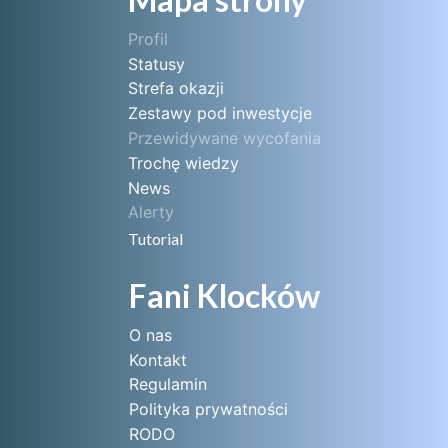
Profil
Statusy
Strefa okazji
Zestawy pod inwestycje
Przewidywane wycofania
Trochę wiedzy
News
Alerty
Tutorial
Fani Klocków
O nas
Kontakt
Regulamin
Polityka prywatności
RODO