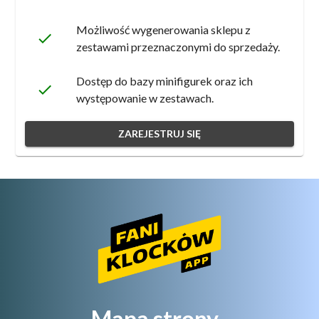
Możliwość wygenerowania sklepu z
done
zestawami przeznaczonymi do sprzedaży.
Dostęp do bazy minifigurek oraz ich
done
występowanie w zestawach.
ZAREJESTRUJ SIĘ
Mapa strony