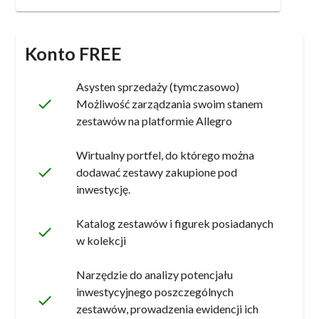
Konto FREE
Asysten sprzedaży (tymczasowo)
done
Możliwość zarządzania swoim stanem
zestawów na platformie Allegro
Wirtualny portfel, do którego można
done
dodawać zestawy zakupione pod
inwestycję.
Katalog zestawów i figurek posiadanych
done
w kolekcji
Narzędzie do analizy potencjału
inwestycyjnego poszczególnych
done
zestawów, prowadzenia ewidencji ich