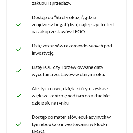
zakupu i sprzedaży.
Dostęp do “Strefy okazji”, gdzie
done
znajdziesz bogatą listę najlepszych ofert
na zakup zestawów LEGO.
Listę zestawów rekomendowanych pod
done
inwestycję.
Listę EOL, czyli przewidywane daty
done
wycofania zestawów w danym roku.
Alerty cenowe, dzięki którym zyskasz
done
większą kontrolę nad tym co aktualnie
dzieje się na rynku.
Dostęp do materiałów edukacyjnych w
done
tym ebooka o inwestowaniu w klocki
LEGO.