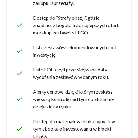
zakupu i sprzedaży.
Dostęp do “Strefy okazji”, gdzie
done
znajdziesz bogatą listę najlepszych ofert
na zakup zestawów LEGO.
Listę zestawów rekomendowanych pod
done
inwestycję.
Listę EOL, czyli przewidywane daty
done
wycofania zestawów w danym roku.
Alerty cenowe, dzięki którym zyskasz
done
większą kontrolę nad tym co aktualnie
dzieje się na rynku.
Dostęp do materiałów edukacyjnych w
done
tym ebooka o inwestowaniu w klocki
LEGO.