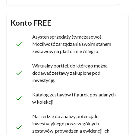
Konto FREE
Asysten sprzedaży (tymczasowo)
done
Możliwość zarządzania swoim stanem
zestawów na platformie Allegro
Wirtualny portfel, do którego można
done
dodawać zestawy zakupione pod
inwestycję.
Katalog zestawów i figurek posiadanych
done
w kolekcji
Narzędzie do analizy potencjału
inwestycyjnego poszczególnych
done
zestawów, prowadzenia ewidencji ich