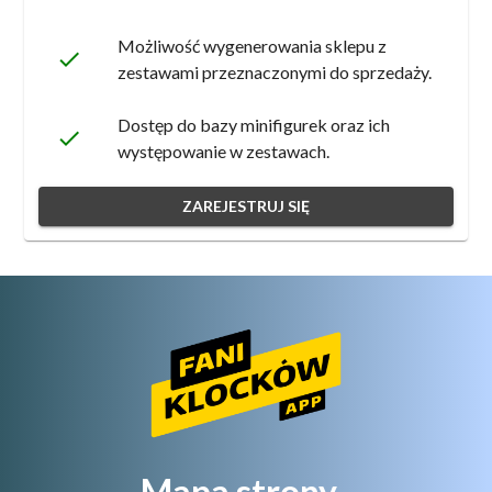
Możliwość wygenerowania sklepu z
done
zestawami przeznaczonymi do sprzedaży.
Dostęp do bazy minifigurek oraz ich
done
występowanie w zestawach.
ZAREJESTRUJ SIĘ
Mapa strony