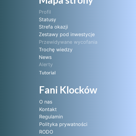
Profil
Statusy
Strefa okazji
Zestawy pod inwestycje
Przewidywane wycofania
Trochę wiedzy
News
Alerty
Tutorial
Fani Klocków
O nas
Kontakt
Regulamin
Polityka prywatności
RODO