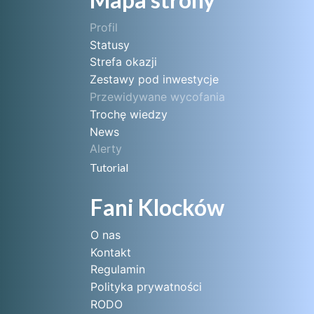
Profil
Statusy
Strefa okazji
Zestawy pod inwestycje
Przewidywane wycofania
Trochę wiedzy
News
Alerty
Tutorial
Fani Klocków
O nas
Kontakt
Regulamin
Polityka prywatności
RODO