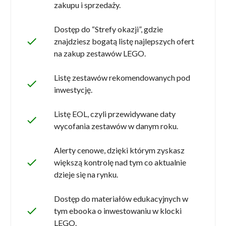
zakupu i sprzedaży.
Dostęp do “Strefy okazji”, gdzie
done
znajdziesz bogatą listę najlepszych ofert
na zakup zestawów LEGO.
Listę zestawów rekomendowanych pod
done
inwestycję.
Listę EOL, czyli przewidywane daty
done
wycofania zestawów w danym roku.
Alerty cenowe, dzięki którym zyskasz
done
większą kontrolę nad tym co aktualnie
dzieje się na rynku.
Dostęp do materiałów edukacyjnych w
done
tym ebooka o inwestowaniu w klocki
LEGO.