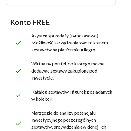
Konto FREE
Asysten sprzedaży (tymczasowo)
done
Możliwość zarządzania swoim stanem
zestawów na platformie Allegro
Wirtualny portfel, do którego można
done
dodawać zestawy zakupione pod
inwestycję.
Katalog zestawów i figurek posiadanych
done
w kolekcji
Narzędzie do analizy potencjału
inwestycyjnego poszczególnych
done
zestawów, prowadzenia ewidencji ich