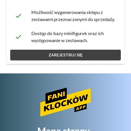
Możliwość wygenerowania sklepu z
done
zestawami przeznaczonymi do sprzedaży.
Dostęp do bazy minifigurek oraz ich
done
występowanie w zestawach.
ZAREJESTRUJ SIĘ
Mapa strony