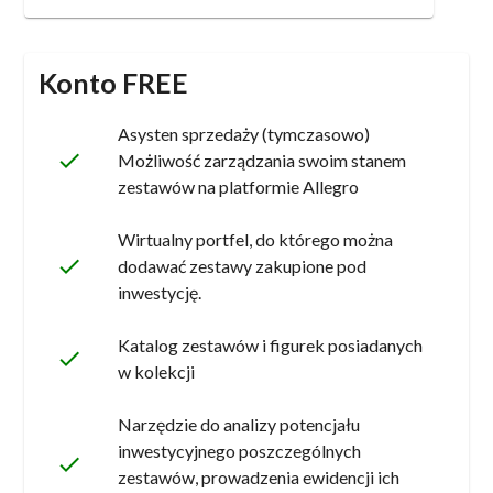
Konto FREE
Asysten sprzedaży (tymczasowo)
done
Możliwość zarządzania swoim stanem
zestawów na platformie Allegro
Wirtualny portfel, do którego można
done
dodawać zestawy zakupione pod
inwestycję.
Katalog zestawów i figurek posiadanych
done
w kolekcji
Narzędzie do analizy potencjału
inwestycyjnego poszczególnych
done
zestawów, prowadzenia ewidencji ich