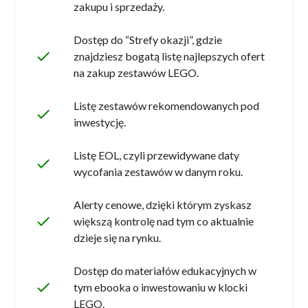
zakupu i sprzedaży.
Dostęp do “Strefy okazji”, gdzie
done
znajdziesz bogatą listę najlepszych ofert
na zakup zestawów LEGO.
Listę zestawów rekomendowanych pod
done
inwestycję.
Listę EOL, czyli przewidywane daty
done
wycofania zestawów w danym roku.
Alerty cenowe, dzięki którym zyskasz
done
większą kontrolę nad tym co aktualnie
dzieje się na rynku.
Dostęp do materiałów edukacyjnych w
done
tym ebooka o inwestowaniu w klocki
LEGO.