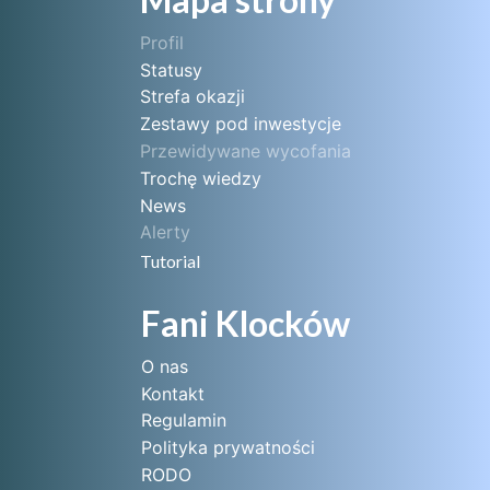
Profil
Statusy
Strefa okazji
Zestawy pod inwestycje
Przewidywane wycofania
Trochę wiedzy
News
Alerty
Tutorial
Fani Klocków
O nas
Kontakt
Regulamin
Polityka prywatności
RODO