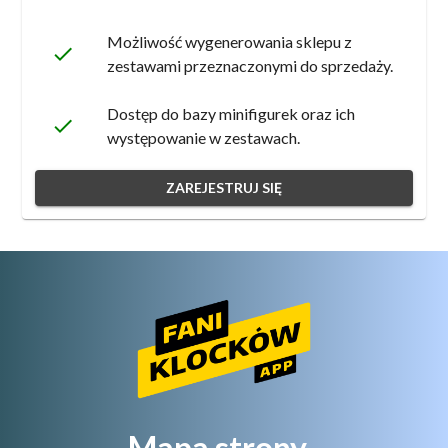
Możliwość wygenerowania sklepu z
done
zestawami przeznaczonymi do sprzedaży.
Dostęp do bazy minifigurek oraz ich
done
występowanie w zestawach.
ZAREJESTRUJ SIĘ
Mapa strony