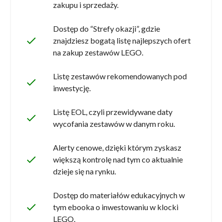
zakupu i sprzedaży.
Dostęp do “Strefy okazji”, gdzie
done
znajdziesz bogatą listę najlepszych ofert
na zakup zestawów LEGO.
Listę zestawów rekomendowanych pod
done
inwestycję.
Listę EOL, czyli przewidywane daty
done
wycofania zestawów w danym roku.
Alerty cenowe, dzięki którym zyskasz
done
większą kontrolę nad tym co aktualnie
dzieje się na rynku.
Dostęp do materiałów edukacyjnych w
done
tym ebooka o inwestowaniu w klocki
LEGO.