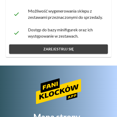
Możliwość wygenerowania sklepu z
done
zestawami przeznaczonymi do sprzedaży.
Dostęp do bazy minifigurek oraz ich
done
występowanie w zestawach.
ZAREJESTRUJ SIĘ
Mapa strony