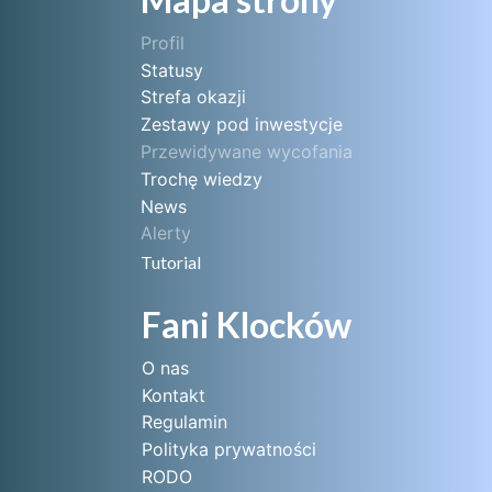
Profil
Statusy
Strefa okazji
Zestawy pod inwestycje
Przewidywane wycofania
Trochę wiedzy
News
Alerty
Tutorial
Fani Klocków
O nas
Kontakt
Regulamin
Polityka prywatności
RODO