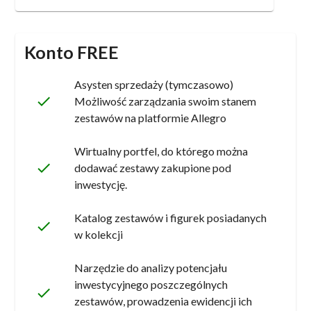
Konto FREE
Asysten sprzedaży (tymczasowo)
done
Możliwość zarządzania swoim stanem
zestawów na platformie Allegro
Wirtualny portfel, do którego można
done
dodawać zestawy zakupione pod
inwestycję.
Katalog zestawów i figurek posiadanych
done
w kolekcji
Narzędzie do analizy potencjału
inwestycyjnego poszczególnych
done
zestawów, prowadzenia ewidencji ich