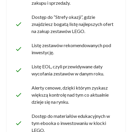
zakupu i sprzedaży.
Dostęp do “Strefy okazji”, gdzie
done
znajdziesz bogatą listę najlepszych ofert
na zakup zestawów LEGO.
Listę zestawów rekomendowanych pod
done
inwestycję.
Listę EOL, czyli przewidywane daty
done
wycofania zestawów w danym roku.
Alerty cenowe, dzięki którym zyskasz
done
większą kontrolę nad tym co aktualnie
dzieje się na rynku.
Dostęp do materiałów edukacyjnych w
done
tym ebooka o inwestowaniu w klocki
LEGO.