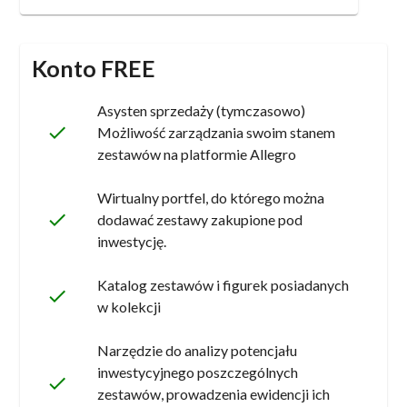
Konto FREE
Asysten sprzedaży (tymczasowo)
done
Możliwość zarządzania swoim stanem
zestawów na platformie Allegro
Wirtualny portfel, do którego można
done
dodawać zestawy zakupione pod
inwestycję.
Katalog zestawów i figurek posiadanych
done
w kolekcji
Narzędzie do analizy potencjału
inwestycyjnego poszczególnych
done
zestawów, prowadzenia ewidencji ich