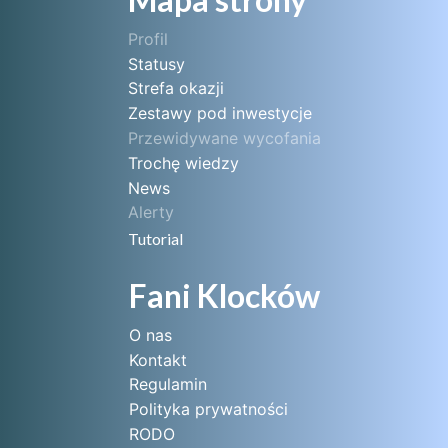
Profil
Statusy
Strefa okazji
Zestawy pod inwestycje
Przewidywane wycofania
Trochę wiedzy
News
Alerty
Tutorial
Fani Klocków
O nas
Kontakt
Regulamin
Polityka prywatności
RODO