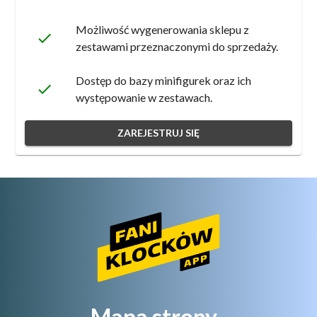
Możliwość wygenerowania sklepu z
done
zestawami przeznaczonymi do sprzedaży.
Dostęp do bazy minifigurek oraz ich
done
występowanie w zestawach.
ZAREJESTRUJ SIĘ
Mapa strony