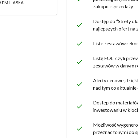
ŁEM HASŁA
zakupu i sprzedaży.
Dostęp do “Strefy oka
done
najlepszych ofert n
done
Listę zestawów reko
Listę EOL, czyli prz
done
zestawów w danym r
Alerty cenowe, dzięk
done
nad tym co aktualnie d
Dostęp do materiałó
done
inwestowaniu w kloc
Możliwość wygenerow
done
przeznaczonymi do s