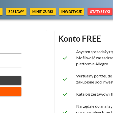
Y
ZESTAWY
MINIFIGURKI
INWESTYCJE
STATYSTYKI
Konto FREE
Asysten sprzedaży (
done
Możliwość zarządza
platformie Allegro
Wirtualny portfel, 
done
zakupione pod inwest
done
Katalog zestawów i f
Narzędzie do analizy
done
poszczególnych zest