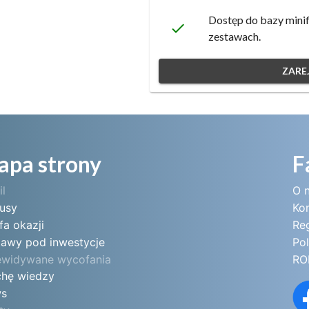
Dostęp do bazy minif
done
zestawach.
ZAREJ
apa strony
F
il
O 
tusy
Ko
fa okazji
Re
tawy pod inwestycje
Pol
ewidywane wycofania
RO
chę wiedzy
s