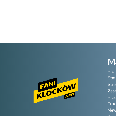
M
Prof
Sta
Stre
Zes
Prz
Tro
New