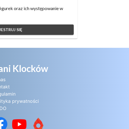
igurek oraz ich występowanie w
ESTRUJ SIĘ
ani Klocków
nas
ntakt
gulamin
ityka prywatności
DO