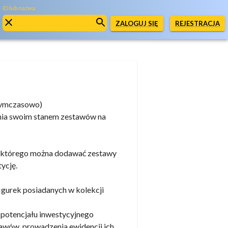
ID lub nazwa
ZALOGUJ SIĘ
REJESTRACJA
tymczasowo)
nia swoim stanem zestawów na
do którego można dodawać zestawy
ycję.
igurek posiadanych w kolekcji
 potencjału inwestycyjnego
awów, prowadzenia ewidencji ich