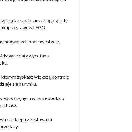
zji”, gdzie znajdziesz bogatą listę
a zakup zestawów LEGO.
mendowanych pod inwestycję.
ewidywane daty wycofania
oku.
i którym zyskasz większą kontrolę
zieje się na rynku.
w edukacyjnych w tym ebooka o
ki LEGO.
ania sklepu z zestawami
przedaży.