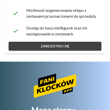
Możliwość wygenerowania sklepu z
done
zestawami przeznaczonymi do sprzedaży.
Dostęp do bazy minifigurek oraz ich
done
występowanie w zestawach.
ZAREJESTRUJ SIĘ
Mapa strony