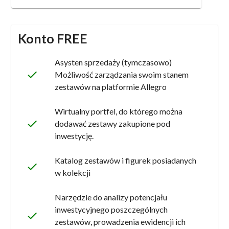
Konto FREE
Asysten sprzedaży (tymczasowo)
done
Możliwość zarządzania swoim stanem
zestawów na platformie Allegro
Wirtualny portfel, do którego można
done
dodawać zestawy zakupione pod
inwestycję.
Katalog zestawów i figurek posiadanych
done
w kolekcji
Narzędzie do analizy potencjału
inwestycyjnego poszczególnych
done
zestawów, prowadzenia ewidencji ich