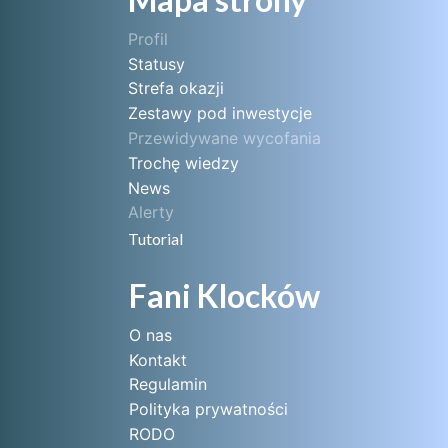
Profil
Statusy
Strefa okazji
Zestawy pod inwestycje
Przewidywane wycofania
Trochę wiedzy
News
Alerty
Tutorial
Fani Klocków
O nas
Kontakt
Regulamin
Polityka prywatności
RODO