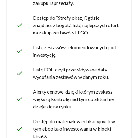
zakupu i sprzedaży.
Dostęp do “Strefy okazji”, gdzie
done
znajdziesz bogatą listę najlepszych ofert
na zakup zestawów LEGO.
Listę zestawów rekomendowanych pod
done
inwestycję.
Listę EOL, czyli przewidywane daty
done
wycofania zestawów w danym roku.
Alerty cenowe, dzięki którym zyskasz
done
większą kontrolę nad tym co aktualnie
dzieje się na rynku.
Dostęp do materiałów edukacyjnych w
done
tym ebooka o inwestowaniu w klocki
LEGO.