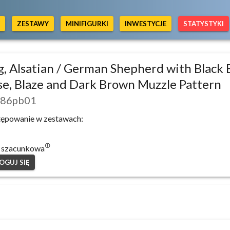
Y
ZESTAWY
MINIFIGURKI
INWESTYCJE
STATYSTYKI
, Alsatian / German Shepherd with Black 
e, Blaze and Dark Brown Muzzle Pattern
86pb01
ępowanie w zestawach:
info_outlined
 szacunkowa
OGUJ SIĘ