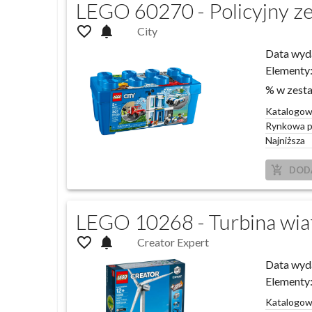
LEGO 60270 - Policyjny z
favorite_outline
notifications
City
Data wyd
Elementy
% w zest
Katalogo
Rynkowa p
Najniższa
add_shopping_cart
DOD
LEGO 10268 - Turbina wia
favorite_outline
notifications
Creator Expert
Data wyd
Elementy
Katalogo