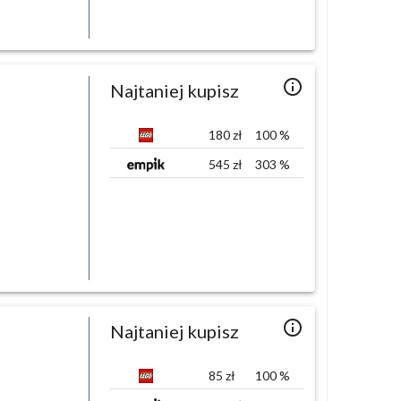
info_outlined
Najtaniej kupisz
180
zł
100
%
545
zł
303
%
info_outlined
Najtaniej kupisz
85
zł
100
%