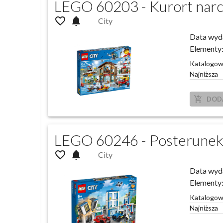
LEGO 60203 - Kurort narc
favorite_outline
notifications
City
Data wyd
Elementy
Katalogo
Najniższa
add_shopping_cart
DOD
LEGO 60246 - Posterunek p
favorite_outline
notifications
City
Data wyd
Elementy
Katalogo
Najniższa