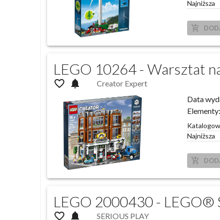
Najniższa
add_shopping_cart
DOD
LEGO 10264 - Warsztat n
favorite_outline
notifications
Creator Expert
Data wyd
Elementy
Katalogo
Najniższa
add_shopping_cart
DOD
LEGO 2000430 - LEGO® S
favorite_outline
notifications
SERIOUS PLAY