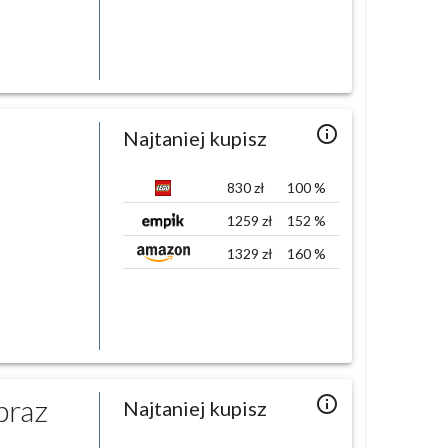
info_outlined
Najtaniej kupisz
830
zł
100
%
1259
zł
152
%
1329
zł
160
%
braz
info_outlined
Najtaniej kupisz