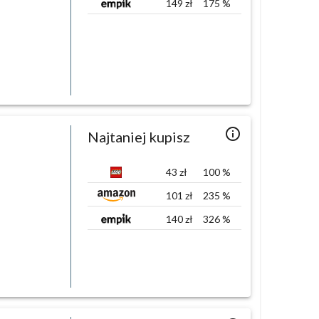
149
zł
175
%
info_outlined
Najtaniej kupisz
43
zł
100
%
101
zł
235
%
140
zł
326
%