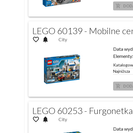
add_shopping_cart
DOD
LEGO 60139 - Mobilne ce
favorite_outline
notifications
City
Data wyd
Elementy
Katalogo
Najniższa
add_shopping_cart
DOD
LEGO 60253 - Furgonetka 
favorite_outline
notifications
City
Data wyd