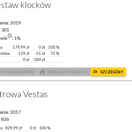
estaw klocków
ania:
2019
:
301
info_outlined
awie
:
1
%
wa
179,99
zł
0 zł
100 %
olska
129
zł
-51
zł
72
%
0
zł
-180
zł
add_home_work
multiline_chart
AJ DO MAGAZYNU
DODAJ DO KOLEKCJI
SZCZEGÓŁY
trowa Vestas
ania:
2017
:
826
wa
829,99
zł
0 zł
100 %