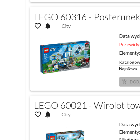
LEGO 60316 - Posterunek p
favorite_outline
notifications
City
Data wyd
Przewidy
Elementy
Katalogo
Najniższa
add_shopping_cart
DOD
LEGO 60021 - Wirolot to
favorite_outline
notifications
City
Data wyd
Elementy
Minifigur