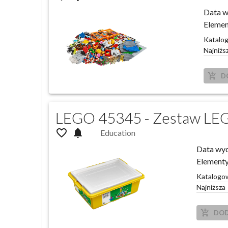
Data w
Elemen
Katalo
Najniżs
add_shopping_cart
D
LEGO 45345 - Zestaw LEG
favorite_outline
notifications
Education
Data wy
Element
Katalogo
Najniższa
add_shopping_cart
DOD