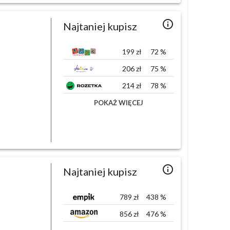
info_outlined
Najtaniej kupisz
199
zł
72
%
206
zł
75
%
214
zł
78
%
POKAŻ WIĘCEJ
info_outlined
Najtaniej kupisz
789
zł
438
%
856
zł
476
%