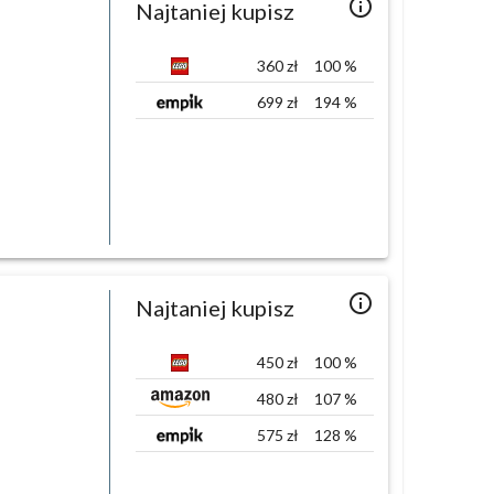
info_outlined
Najtaniej kupisz
360
zł
100
%
699
zł
194
%
info_outlined
Najtaniej kupisz
450
zł
100
%
480
zł
107
%
575
zł
128
%