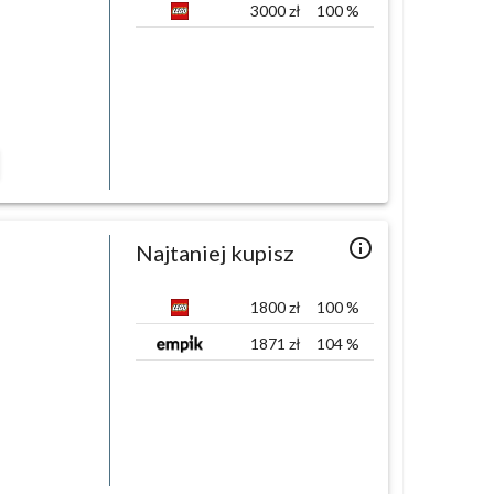
3000
zł
100
%
info_outlined
Najtaniej kupisz
1800
zł
100
%
1871
zł
104
%