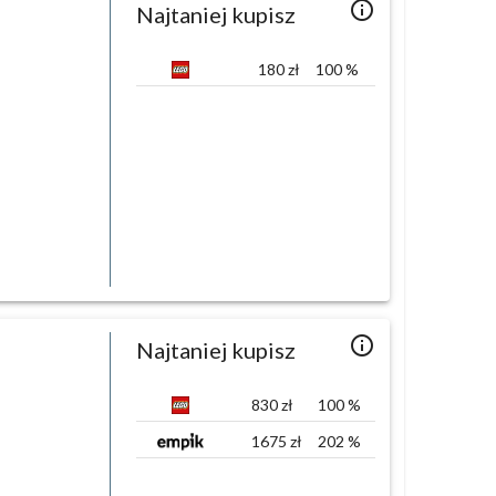
info_outlined
Najtaniej kupisz
180
zł
100
%
info_outlined
Najtaniej kupisz
830
zł
100
%
1675
zł
202
%