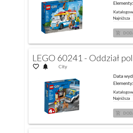
Elementy
Katalogo
Najniższa
add_shopping_cart
DOD
LEGO 60241 - Oddział pol
favorite_outline
notifications
City
Data wyd
Elementy
Katalogo
Najniższa
add_shopping_cart
DOD