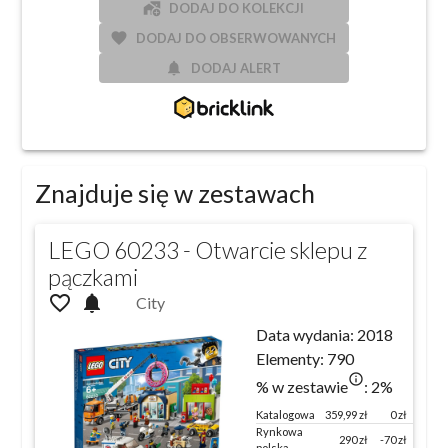
add_home_work
DODAJ DO KOLEKCJI
favorite
DODAJ DO OBSERWOWANYCH
notifications
DODAJ ALERT
Znajduje się w zestawach
LEGO 60233 - Otwarcie sklepu z
pączkami
favorite_outline
notifications
City
Data wydania:
2018
Elementy:
790
info_outlined
% w zestawie
:
2
%
Katalogowa
359,99
zł
0 zł
100 %
Rynkowa
290
zł
-70
zł
81
%
polska