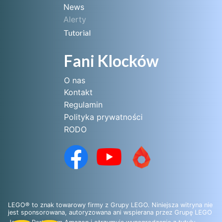
News
Alerty
Tutorial
Fani Klocków
O nas
Kontakt
Regulamin
Polityka prywatności
RODO
LEGO® to znak towarowy firmy z Grupy LEGO. Niniejsza witryna nie
jest sponsorowana, autoryzowana ani wspierana przez Grupę LEGO