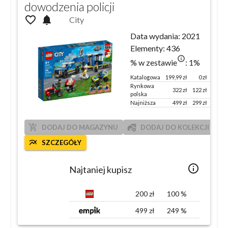
dowodzenia policji
favorite_outline
notifications
City
Data wydania:
2021
Elementy:
436
info_outlined
% w zestawie
:
1
%
Katalogowa
199,99
zł
0 zł
100 %
Rynkowa
322
zł
122
zł
161
%
polska
Najniższa
499
zł
299
zł
249
%
add_shopping_cart
add_home_work
DODAJ DO MAGAZYNU
DODAJ DO KOLEKCJI
multiline_chart
SZCZEGÓŁY
info_outlined
Najtaniej kupisz
200
zł
100
%
499
zł
249
%