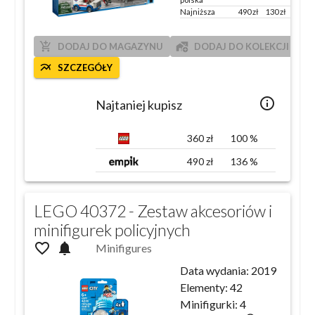
Najniższa
490
zł
130
zł
136
%
add_shopping_cart
add_home_work
DODAJ DO MAGAZYNU
DODAJ DO KOLEKCJI
multiline_chart
SZCZEGÓŁY
info_outlined
Najtaniej kupisz
360
zł
100
%
490
zł
136
%
LEGO 40372 - Zestaw akcesoriów i
minifigurek policyjnych
favorite_outline
notifications
Minifigures
Data wydania:
2019
Elementy:
42
Minifigurki:
4