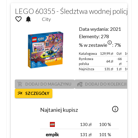
LEGO 60355 - Śledztwa wodnej policji
favorite_outline
notifications
City
Data wydania:
2021
Elementy:
278
info_outlined
% w zestawie
:
7
%
Katalogowa
129,99
zł
0 zł
100 %
Rynkowa
-66
64
zł
49
%
polska
zł
Najniższa
131
zł
1
zł
101
%
add_shopping_cart
add_home_work
DODAJ DO MAGAZYNU
DODAJ DO KOLEKCJI
multiline_chart
SZCZEGÓŁY
info_outlined
Najtaniej kupisz
130
zł
100
%
131
zł
101
%