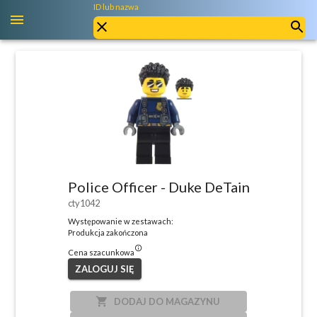
ID lub nazwa
Police Officer - Duke DeTain
cty1042
Występowanie w zestawach:
Produkcja zakończona
info_outlined
Cena szacunkowa
ZALOGUJ SIĘ
local_grocery_store
DODAJ DO MAGAZYNU