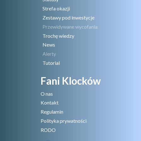
Strefa okazji
Zestawy pod inwestycje
Przewidywane wycofania
Trochę wiedzy
News
Alerty
Tutorial
Fani Klocków
O nas
Kontakt
Regulamin
Polityka prywatności
RODO