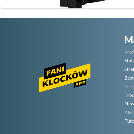
M
Prof
Stat
Stre
Zest
Prze
Troc
New
Aler
Tuto