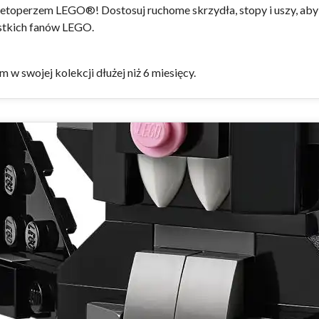
etoperzem LEGO®! Dostosuj ruchome skrzydła, stopy i uszy, aby 
stkich fanów LEGO.
 swojej kolekcji dłużej niż 6 miesięcy.