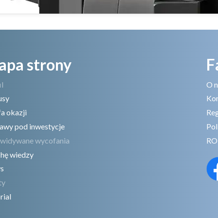
apa strony
F
il
O n
usy
Ko
fa okazji
Reg
awy pod inwestycje
Pol
widywane wycofania
RO
hę wiedzy
s
ty
rial