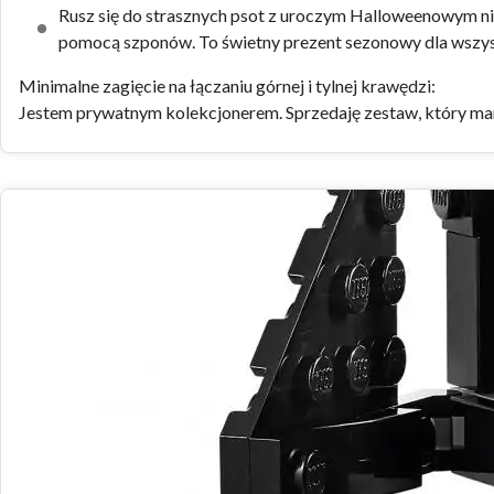
Rusz się do strasznych psot z uroczym Halloweenowym ni
pomocą szponów. To świetny prezent sezonowy dla wszy
Minimalne zagięcie na łączaniu górnej i tylnej krawędzi:
Jestem prywatnym kolekcjonerem. Sprzedaję zestaw, który mam w
Zdjęcia zestawu