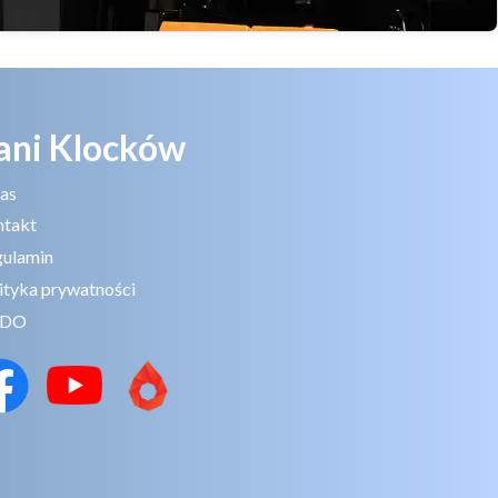
ani Klocków
as
ntakt
ulamin
ityka prywatności
DO