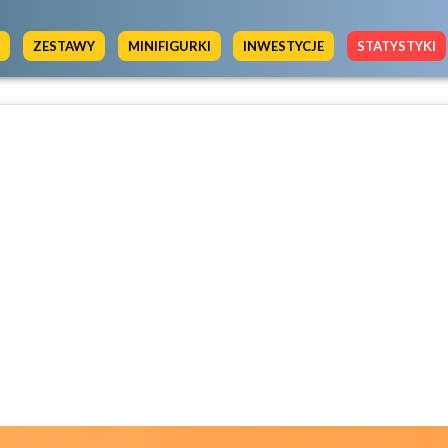
Y
ZESTAWY
MINIFIGURKI
INWESTYCJE
STATYSTYKI