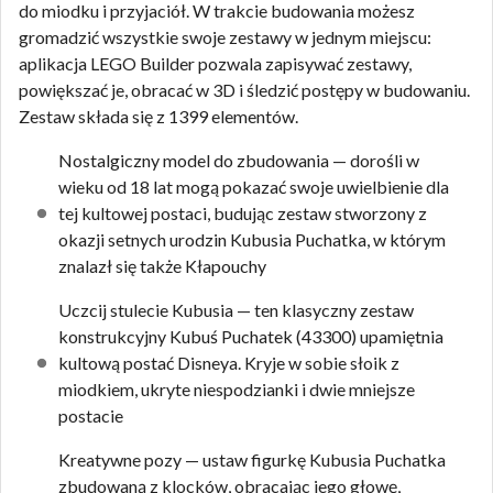
do miodku i przyjaciół. W trakcie budowania możesz
gromadzić wszystkie swoje zestawy w jednym miejscu:
aplikacja LEGO Builder pozwala zapisywać zestawy,
powiększać je, obracać w 3D i śledzić postępy w budowaniu.
Zestaw składa się z 1399 elementów.
Nostalgiczny model do zbudowania — dorośli w
wieku od 18 lat mogą pokazać swoje uwielbienie dla
tej kultowej postaci, budując zestaw stworzony z
okazji setnych urodzin Kubusia Puchatka, w którym
znalazł się także Kłapouchy
Uczcij stulecie Kubusia — ten klasyczny zestaw
konstrukcyjny Kubuś Puchatek (43300) upamiętnia
kultową postać Disneya. Kryje w sobie słoik z
miodkiem, ukryte niespodzianki i dwie mniejsze
postacie
Kreatywne pozy — ustaw figurkę Kubusia Puchatka
zbudowaną z klocków, obracając jego głowę,