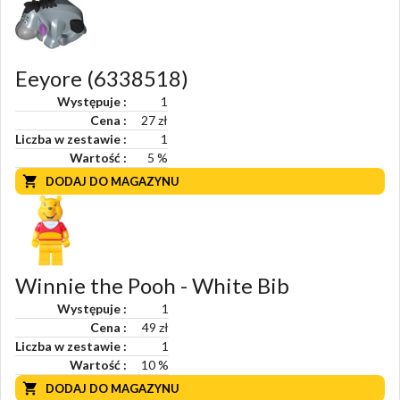
Eeyore (6338518)
Występuje
1
Cena
27 zł
Liczba w zestawie
1
Wartość
5
%
DODAJ DO MAGAZYNU
Winnie the Pooh - White Bib
Występuje
1
Cena
49 zł
Liczba w zestawie
1
Wartość
10
%
DODAJ DO MAGAZYNU