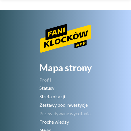
Mapa strony
Profil
Statusy
Strefa okazji
Zestawy pod inwestycje
Przewidywane wycofania
Trochę wiedzy
News