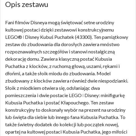
Opis zestawu
Fani filmów Disneya mogą świętować setne urodziny
kultowej postaci dzięki zestawowi konstrukcyjnemu
LEGO® ǀ Disney Kubuś Puchatek (43300). Ten pamiątkowy
zestaw do zbudowania dla dorosłych zawiera mnóstwo
rozpoznawalnych szczegółów i stanowi nostalgiczną
dekorację domu. Zawiera klasyczną postać Kubusia
Puchatka z klocków, z ruchomą głową, uszami, rękami i
dłońmi, a także słoik miodu do zbudowania. Model
zbudowany z klocków zawiera również dwie niespodzianki.
Słoik z miodkiem otwiera się, odsłaniając dwa
pomieszczenia i dwie postacie LEGO ǀ Disney: minifigurkę
Kubusia Puchatka i postać Kłapouchego. Ten zestaw
konstrukcyjny to doskonały wybór na prezent na urodziny
lub święta dla siebie lub innego fana Kubusia Puchatka. To
także świetny dodatek do kolekcji lub początek nowej,
opartej na kultowej postaci Kubusia Puchatka, jego miłości