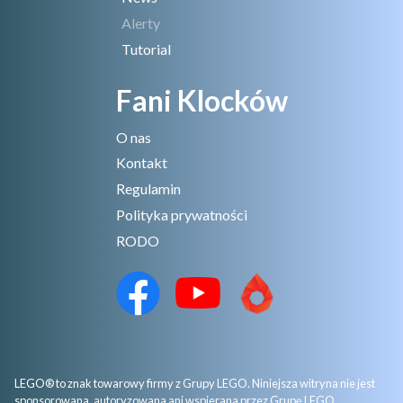
Alerty
Tutorial
Fani Klocków
O nas
Kontakt
Regulamin
Polityka prywatności
RODO
LEGO® to znak towarowy firmy z Grupy LEGO. Niniejsza witryna nie jest
sponsorowana, autoryzowana ani wspierana przez Grupę LEGO