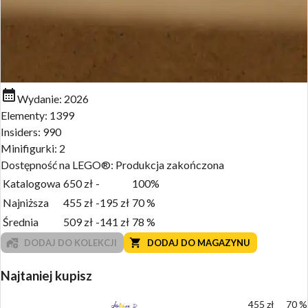
Wydanie:
2026
Elementy:
1399
Insiders:
990
Minifigurki:
2
Dostępność na LEGO®:
Produkcja zakończona
Katalogowa
650
zł
-
100%
Najniższa
455
zł
-195
zł
70
%
Średnia
509
zł
-141
zł
78
%
DODAJ DO KOLEKCJI
DODAJ DO MAGAZYNU
Najtaniej kupisz
455
zł
70
%