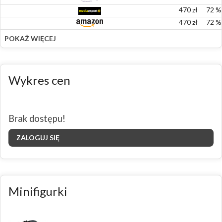
470
zł
72
%
470
zł
72
%
POKAŻ WIĘCEJ
Wykres cen
Brak dostępu!
ZALOGUJ SIĘ
Minifigurki