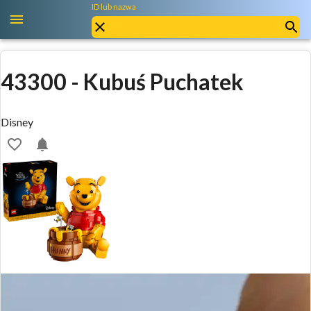
ID lub nazwa
43300
-
Kubuś Puchatek
Disney