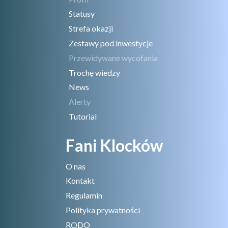
Statusy
Strefa okazji
Zestawy pod inwestycje
Przewidywane wycofania
Trochę wiedzy
News
Alerty
Tutorial
Fani Klocków
O nas
Kontakt
Regulamin
Polityka prywatności
RODO