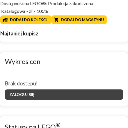
Dostępność na LEGO®:
Produkcja zakończona
Katalogowa
-
zł
-
100%
DODAJ DO KOLEKCJI
DODAJ DO MAGAZYNU
Najtaniej kupisz
Wykres cen
Brak dostępu!
ZALOGUJ SIĘ
®
Statusy na LEGO