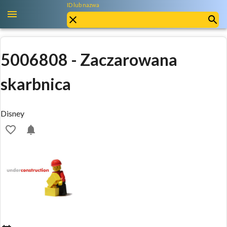
ID lub nazwa
5006808
-
Zaczarowana
skarbnica
Disney