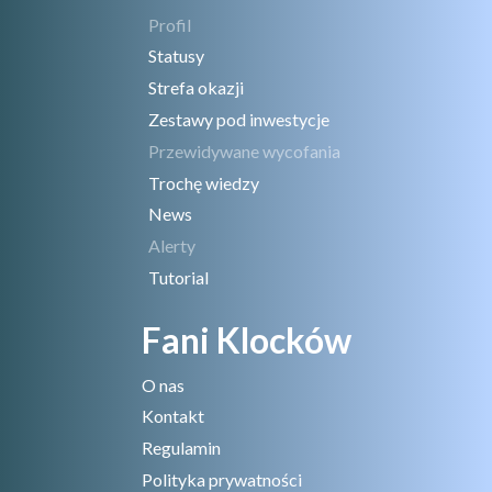
Profil
Statusy
Strefa okazji
Zestawy pod inwestycje
Przewidywane wycofania
Trochę wiedzy
News
Alerty
Tutorial
Fani Klocków
O nas
Kontakt
Regulamin
Polityka prywatności