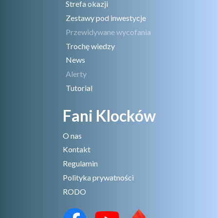
Strefa okazji
Zestawy pod inwestycje
Przewidywane wycofania
Trochę wiedzy
News
Alerty
Tutorial
Fani Klocków
O nas
Kontakt
Regulamin
Polityka prywatności
RODO