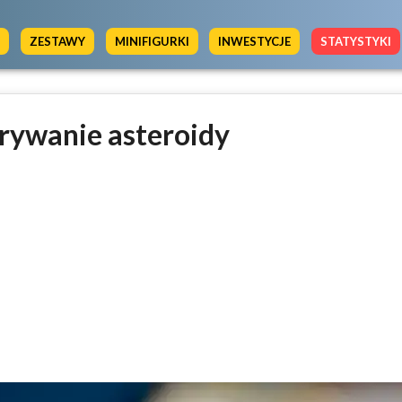
Y
ZESTAWY
MINIFIGURKI
INWESTYCJE
STATYSTYKI
krywanie asteroidy