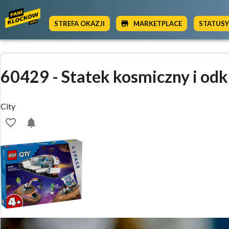
STREFA OKAZJI
MARKETPLACE
STATUS
60429
-
Statek kosmiczny i od
City