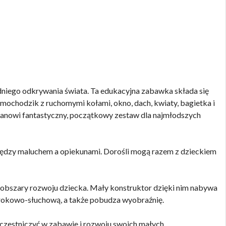
niego odkrywania świata. Ta edukacyjna zabawka składa się
amochodzik z ruchomymi kołami, okno, dach, kwiaty, bagietka i
 stanowi fantastyczny, początkowy zestaw dla najmłodszych
iędzy maluchem a opiekunami. Dorośli mogą razem z dzieckiem
e obszary rozwoju dziecka. Mały konstruktor dzięki nim nabywa
rokowo-słuchową, a także pobudza wyobraźnię.
uczestniczyć w zabawie i rozwoju swoich małych