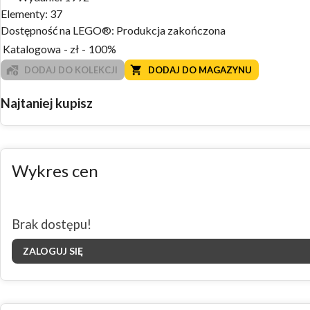
Elementy:
37
Dostępność na LEGO®:
Produkcja zakończona
Katalogowa
-
zł
-
100%
DODAJ DO KOLEKCJI
DODAJ DO MAGAZYNU
Najtaniej kupisz
Wykres cen
Brak dostępu!
ZALOGUJ SIĘ