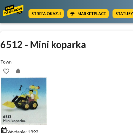
STREFA OKAZJI
MARKETPLACE
STATUS
6512
-
Mini koparka
Town
Wydanie:
1992