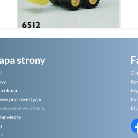
apa strony
F
il
O n
usy
Ko
fa okazji
Reg
awy pod inwestycje
Pol
widywane wycofania
RO
hę wiedzy
s
ty