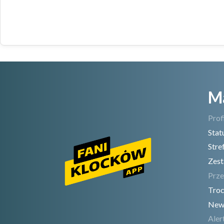
M
Prof
Stat
Stre
Zest
Prze
Troc
New
Aler