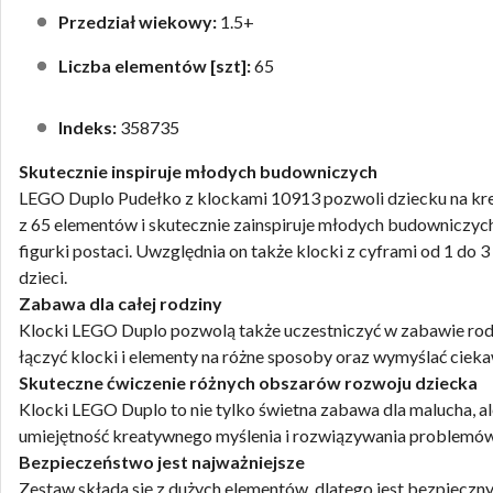
Przedział wiekowy:
1.5+
Liczba elementów [szt]:
65
Indeks:
358735
Skutecznie inspiruje młodych budowniczych
LEGO Duplo Pudełko z klockami 10913 pozwoli dziecku na kre
z 65 elementów i skutecznie zainspiruje młodych budowniczych 
figurki postaci. Uwzględnia on także klocki z cyframi od 1 do
dzieci.
Zabawa dla całej rodziny
Klocki LEGO Duplo pozwolą także uczestniczyć w zabawie rod
łączyć klocki i elementy na różne sposoby oraz wymyślać ciekaw
Skuteczne ćwiczenie różnych obszarów rozwoju dziecka
Klocki LEGO Duplo to nie tylko świetna zabawa dla malucha, a
umiejętność kreatywnego myślenia i rozwiązywania problemów
Bezpieczeństwo jest najważniejsze
Zestaw składa się z dużych elementów, dlatego jest bezpieczn