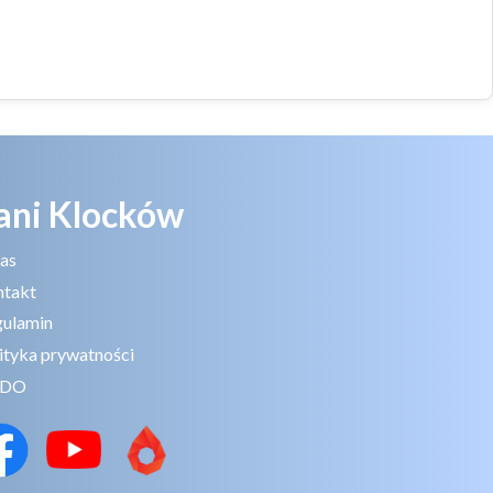
ani Klocków
as
ntakt
ulamin
ityka prywatności
DO