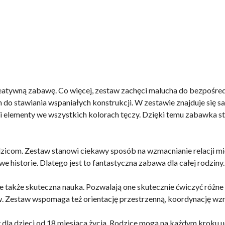
atywną zabawę. Co więcej, zestaw zachęci malucha do bezpośred
do stawiania wspaniałych konstrukcji. W zestawie znajduje się s
 3 i elementy we wszystkich kolorach tęczy. Dzięki temu zabawka
zicom. Zestaw stanowi ciekawy sposób na wzmacnianie relacji m
e historie. Dlatego jest to fantastyczna zabawa dla całej rodziny.
le także skuteczna nauka. Pozwalają one skutecznie ćwiczyć różn
. Zestaw wspomaga też orientację przestrzenną, koordynację wz
y dla dzieci od 18 miesiąca życia. Rodzice mogą na każdym kroku 