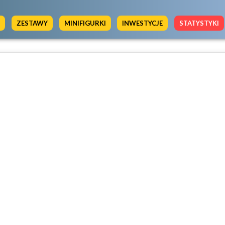
Y
ZESTAWY
MINIFIGURKI
INWESTYCJE
STATYSTYKI