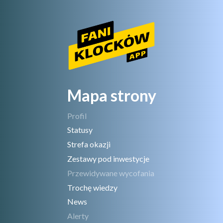
Mapa strony
Profil
Statusy
Strefa okazji
Zestawy pod inwestycje
Przewidywane wycofania
Trochę wiedzy
News
Alerty