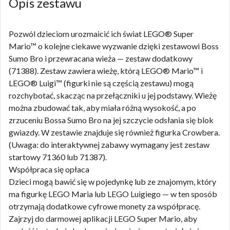
Opis zestawu
Pozwól dzieciom urozmaicić ich świat LEGO® Super
Mario™ o kolejne ciekawe wyzwanie dzięki zestawowi Boss
Sumo Bro i przewracana wieża — zestaw dodatkowy
(71388). Zestaw zawiera wieżę, którą LEGO® Mario™ i
LEGO® Luigi™ (figurki nie są częścią zestawu) mogą
rozchybotać, skacząc na przełączniki u jej podstawy. Wieżę
można zbudować tak, aby miała różną wysokość, a po
zrzuceniu Bossa Sumo Bro na jej szczycie odsłania się blok
gwiazdy. W zestawie znajduje się również figurka Crowbera.
(Uwaga: do interaktywnej zabawy wymagany jest zestaw
startowy 71360 lub 71387).
Współpraca się opłaca
Dzieci mogą bawić się w pojedynkę lub ze znajomym, który
ma figurkę LEGO Maria lub LEGO Luigiego — w ten sposób
otrzymają dodatkowe cyfrowe monety za współpracę.
Zajrzyj do darmowej aplikacji LEGO Super Mario, aby