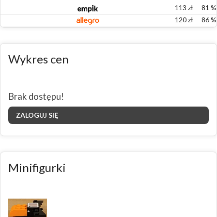
113
zł
81
%
120
zł
86
%
Wykres cen
Brak dostępu!
ZALOGUJ SIĘ
Minifigurki