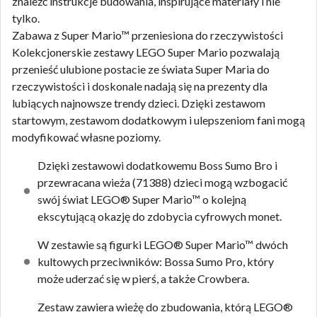
znaleźć instrukcje budowania, inspirujące materiały i nie
tylko.
Zabawa z Super Mario™ przeniesiona do rzeczywistości
Kolekcjonerskie zestawy LEGO Super Mario pozwalają
przenieść ulubione postacie ze świata Super Maria do
rzeczywistości i doskonale nadają się na prezenty dla
lubiących najnowsze trendy dzieci. Dzięki zestawom
startowym, zestawom dodatkowym i ulepszeniom fani mogą
modyfikować własne poziomy.
Dzięki zestawowi dodatkowemu Boss Sumo Bro i
przewracana wieża (71388) dzieci mogą wzbogacić
swój świat LEGO® Super Mario™ o kolejną
ekscytującą okazję do zdobycia cyfrowych monet.
W zestawie są figurki LEGO® Super Mario™ dwóch
kultowych przeciwników: Bossa Sumo Pro, który
może uderzać się w pierś, a także Crowbera.
Zestaw zawiera wieżę do zbudowania, którą LEGO®