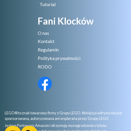
Tutorial
Fani Klocków
O nas
Kontakt
Regulamin
Polityka prywatności
RODO
LEGO® to znak towarowy firmy z Grupy LEGO. Niniejsza witryna nie jest
sponsorowana, autoryzowana ani wspierana przez Grupę LEGO
Jestem Partnerem Amazon i otrzymuję wynagrodzenie z tytułu