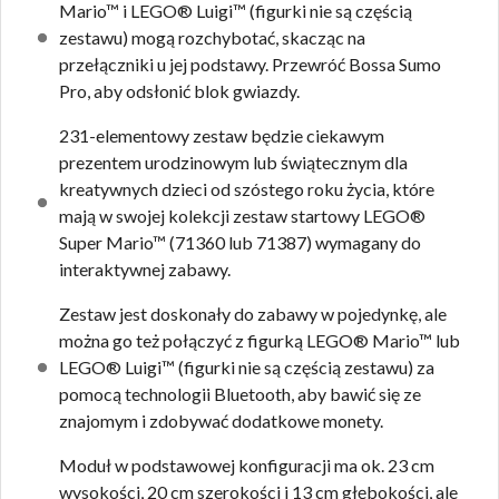
Mario™ i LEGO® Luigi™ (figurki nie są częścią
zestawu) mogą rozchybotać, skacząc na
przełączniki u jej podstawy. Przewróć Bossa Sumo
Pro, aby odsłonić blok gwiazdy.
231-elementowy zestaw będzie ciekawym
prezentem urodzinowym lub świątecznym dla
kreatywnych dzieci od szóstego roku życia, które
mają w swojej kolekcji zestaw startowy LEGO®
Super Mario™ (71360 lub 71387) wymagany do
interaktywnej zabawy.
Zestaw jest doskonały do zabawy w pojedynkę, ale
można go też połączyć z figurką LEGO® Mario™ lub
LEGO® Luigi™ (figurki nie są częścią zestawu) za
pomocą technologii Bluetooth, aby bawić się ze
znajomym i zdobywać dodatkowe monety.
Moduł w podstawowej konfiguracji ma ok. 23 cm
wysokości, 20 cm szerokości i 13 cm głębokości, ale