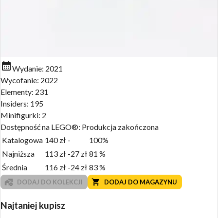
Wydanie:
2021
Wycofanie:
2022
Elementy:
231
Insiders:
195
Minifigurki:
2
Dostępność na LEGO®:
Produkcja zakończona
Katalogowa
140
zł
-
100%
Najniższa
113
zł
-27
zł
81
%
Średnia
116
zł
-24
zł
83
%
DODAJ DO KOLEKCJI
DODAJ DO MAGAZYNU
Najtaniej kupisz