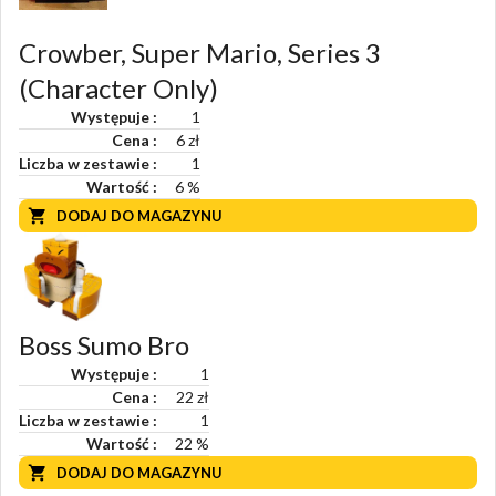
Crowber, Super Mario, Series 3
(Character Only)
Występuje
1
Cena
6 zł
Liczba w zestawie
1
Wartość
6
%
DODAJ DO MAGAZYNU
Boss Sumo Bro
Występuje
1
Cena
22 zł
Liczba w zestawie
1
Wartość
22
%
DODAJ DO MAGAZYNU