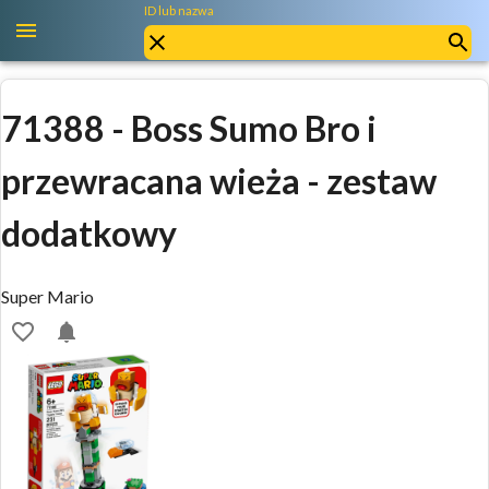
ID lub nazwa
71388
-
Boss Sumo Bro i
przewracana wieża - zestaw
dodatkowy
Super Mario