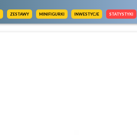
Y
ZESTAWY
MINIFIGURKI
INWESTYCJE
STATYSTYKI