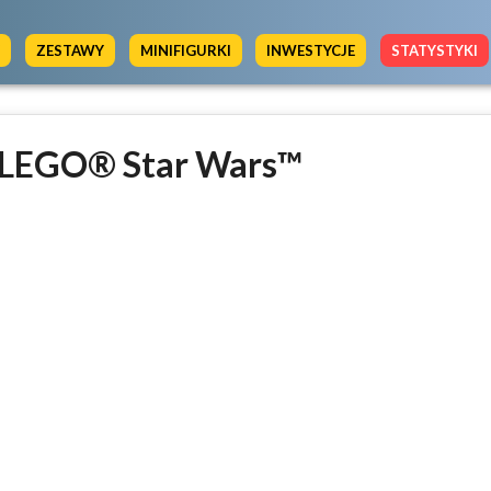
Y
ZESTAWY
MINIFIGURKI
INWESTYCJE
STATYSTYKI
 LEGO® Star Wars™