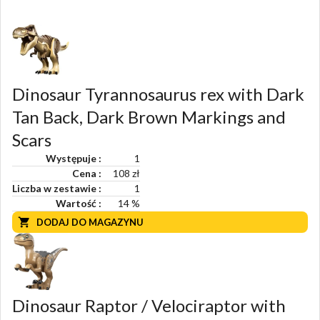
Dinosaur Tyrannosaurus rex with Dark
Tan Back, Dark Brown Markings and
Scars
Występuje
1
Cena
108 zł
Liczba w zestawie
1
Wartość
14
%
DODAJ DO MAGAZYNU
Dinosaur Raptor / Velociraptor with