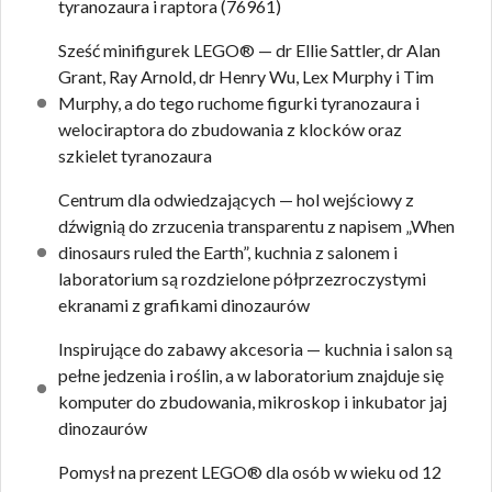
tyranozaura i raptora (76961)
Sześć minifigurek LEGO® — dr Ellie Sattler, dr Alan
Grant, Ray Arnold, dr Henry Wu, Lex Murphy i Tim
Murphy, a do tego ruchome figurki tyranozaura i
welociraptora do zbudowania z klocków oraz
szkielet tyranozaura
Centrum dla odwiedzających — hol wejściowy z
dźwignią do zrzucenia transparentu z napisem „When
dinosaurs ruled the Earth”, kuchnia z salonem i
laboratorium są rozdzielone półprzezroczystymi
ekranami z grafikami dinozaurów
Inspirujące do zabawy akcesoria — kuchnia i salon są
pełne jedzenia i roślin, a w laboratorium znajduje się
komputer do zbudowania, mikroskop i inkubator jaj
dinozaurów
Pomysł na prezent LEGO® dla osób w wieku od 12