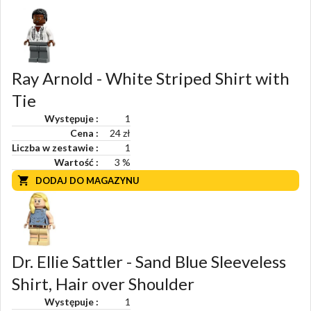
Ray Arnold - White Striped Shirt with
Tie
Występuje
1
Cena
24 zł
Liczba w zestawie
1
Wartość
3
%
DODAJ DO MAGAZYNU
Dr. Ellie Sattler - Sand Blue Sleeveless
Shirt, Hair over Shoulder
Występuje
1