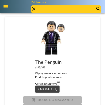
ID lub nazwa
The Penguin
sh0790
Występowanie w zestawach:
Produkcja zakończona
info_outlined
Cena szacunkowa
ZALOGUJ SIĘ
local_grocery_store
DODAJ DO MAGAZYNU