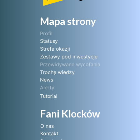
Mapa strony
Profil
Statusy
Strefa okazji
Zestawy pod inwestycje
Przewidywane wycofania
Trochę wiedzy
News
Alerty
Tutorial
Fani Klocków
O nas
Kontakt