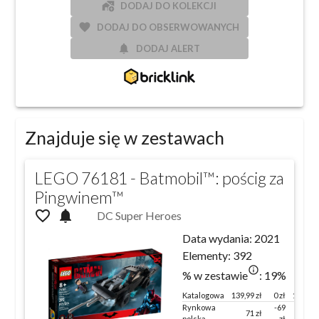
add_home_work
DODAJ DO KOLEKCJI
favorite
DODAJ DO OBSERWOWANYCH
notifications
DODAJ ALERT
Znajduje się w zestawach
LEGO 76181 - Batmobil™: pościg za
Pingwinem™
favorite_outline
notifications
DC Super Heroes
Data wydania:
2021
Elementy:
392
info_outlined
% w zestawie
:
19
%
Katalogowa
139,99
zł
0 zł
100 %
Rynkowa
-69
71
zł
51
%
polska
zł