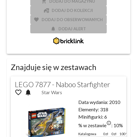
local_grocery_store
DODAJ DO MAGAZYNU
add_home_work
DODAJ DO KOLEKCJI
favorite
DODAJ DO OBSERWOWANYCH
notifications
DODAJ ALERT
Znajduje się w zestawach
LEGO 7877 - Naboo Starfighter
favorite_outline
notifications
Star Wars
Data wydania:
2010
Elementy:
318
Minifigurki:
6
info_outlined
% w zestawie
:
10
%
Katalogowa
0
zł
0 zł
100 %