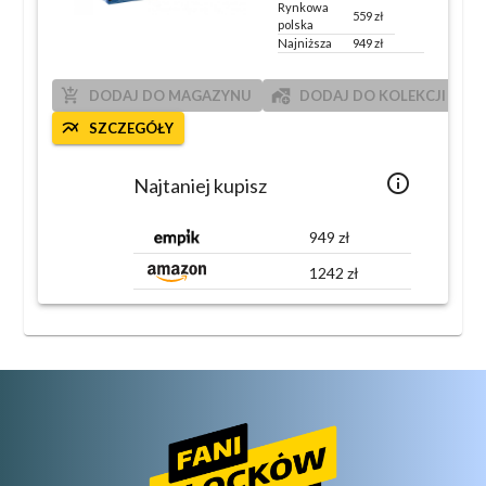
Rynkowa
559
zł
polska
Najniższa
949
zł
add_shopping_cart
add_home_work
DODAJ DO MAGAZYNU
DODAJ DO KOLEKCJI
multiline_chart
SZCZEGÓŁY
info_outlined
Najtaniej kupisz
949
zł
1242
zł