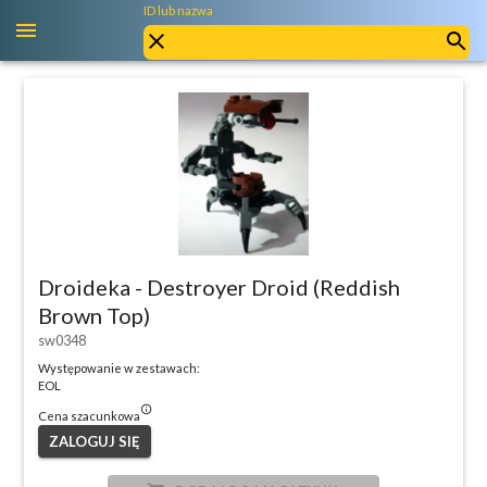
ID lub nazwa
Droideka - Destroyer Droid (Reddish
Brown Top)
sw0348
Występowanie w zestawach:
EOL
info_outlined
Cena szacunkowa
ZALOGUJ SIĘ