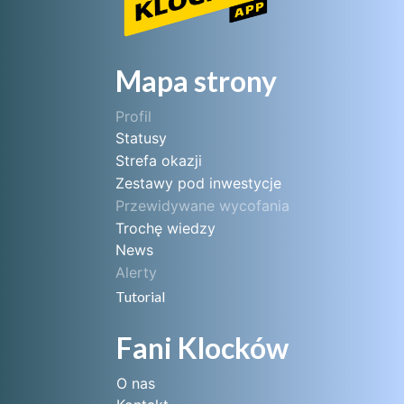
Mapa strony
Profil
Statusy
Strefa okazji
Zestawy pod inwestycje
Przewidywane wycofania
Trochę wiedzy
News
Alerty
Tutorial
Fani Klocków
O nas