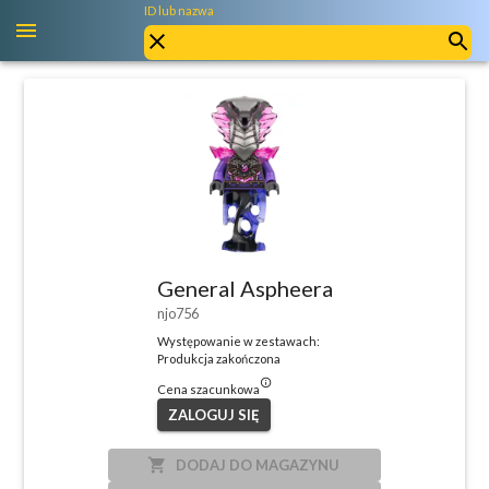
ID lub nazwa
General Aspheera
njo756
Występowanie w zestawach:
Produkcja zakończona
info_outlined
Cena szacunkowa
ZALOGUJ SIĘ
local_grocery_store
DODAJ DO MAGAZYNU