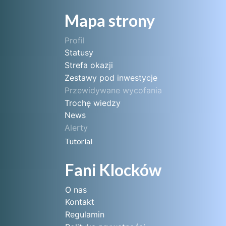
Mapa strony
Profil
Statusy
Strefa okazji
Zestawy pod inwestycje
Przewidywane wycofania
Trochę wiedzy
News
Alerty
Tutorial
Fani Klocków
O nas
Kontakt
Regulamin