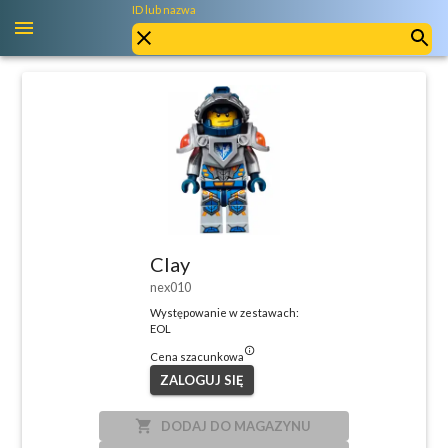
ID lub nazwa
Clay
nex010
Występowanie w zestawach:
EOL
info_outlined
Cena szacunkowa
ZALOGUJ SIĘ
local_grocery_store
DODAJ DO MAGAZYNU