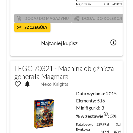
Najniższa
0
zł
-450
zł
add_shopping_cart
add_home_work
DODAJ DO MAGAZYNU
DODAJ DO KOLEKCJI
multiline_chart
SZCZEGÓŁY
info_outlined
Najtaniej kupisz
LEGO 70321 - Machina oblężnicza
generała Magmara
favorite_outline
notifications
Nexo Knights
Data wydania:
2015
Elementy:
516
Minifigurki:
3
info_outlined
% w zestawie
:
5
%
Katalogowa
229,99
zł
0 zł
100 %
Rynkowa
317
zł
87
zł
138
%