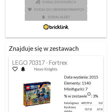
add_home_work
DODAJ DO KOLEKCJI
favorite
DODAJ DO OBSERWOWANYCH
notifications
DODAJ ALERT
Znajduje się w zestawach
LEGO 70317 - Fortrex
favorite_outline
notifications
Nexo Knights
Data wydania:
2015
Elementy:
1140
Minifigurki:
7
info_outlined
% w zestawie
:
3
%
Katalogowa
449,99
zł
0 zł
100 
Rynkowa
517
zł
67
zł
115
polska