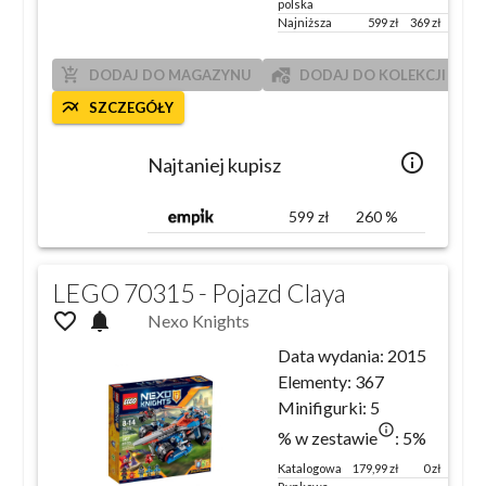
polska
Najniższa
599
zł
369
zł
260
%
add_shopping_cart
add_home_work
DODAJ DO MAGAZYNU
DODAJ DO KOLEKCJI
multiline_chart
SZCZEGÓŁY
info_outlined
Najtaniej kupisz
599
zł
260
%
LEGO 70315 - Pojazd Claya
favorite_outline
notifications
Nexo Knights
Data wydania:
2015
Elementy:
367
Minifigurki:
5
info_outlined
% w zestawie
:
5
%
Katalogowa
179,99
zł
0 zł
100 %