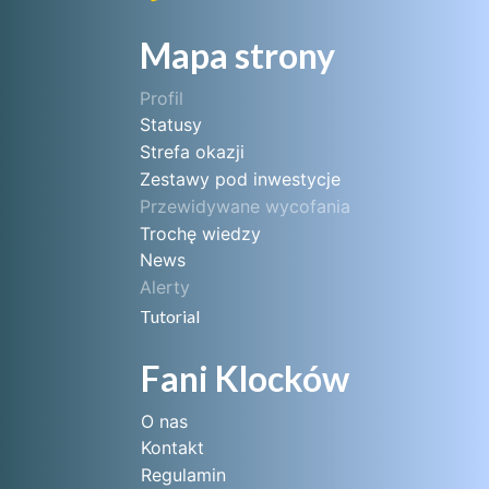
Mapa strony
Profil
Statusy
Strefa okazji
Zestawy pod inwestycje
Przewidywane wycofania
Trochę wiedzy
News
Alerty
Tutorial
Fani Klocków
O nas
Kontakt
Regulamin