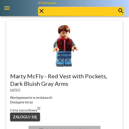
ID lub nazwa
Marty McFly - Red Vest with Pockets,
Dark Bluish Gray Arms
btf001
Występowanie w zestawach:
Dostępne teraz
info_outlined
Cena szacunkowa
ZALOGUJ SIĘ