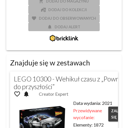
local_grocery_store
DODAJ DO MAGAZYNU
add_home_work
DODAJ DO KOLEKCJI
favorite
DODAJ DO OBSERWOWANYCH
notifications
DODAJ ALERT
Znajduje się w zestawach
LEGO 10300 - Wehikuł czasu z „Powrotu
do przyszłości”
favorite_outline
notifications
Creator Expert
Data wydania:
2021
Przewidywane
ZALOGU
wycofanie:
SIĘ
Elementy:
1872