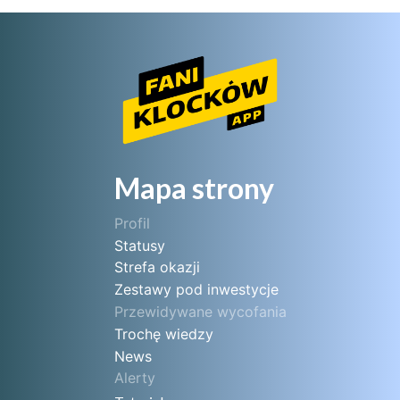
Mapa strony
Profil
Statusy
Strefa okazji
Zestawy pod inwestycje
Przewidywane wycofania
Trochę wiedzy
News
Alerty