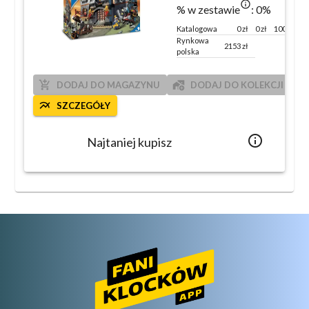
info_outlined
% w zestawie
:
0
%
Katalogowa
0
zł
0 zł
100 %
Rynkowa
2153
zł
polska
add_shopping_cart
add_home_work
DODAJ DO MAGAZYNU
DODAJ DO KOLEKCJI
multiline_chart
SZCZEGÓŁY
info_outlined
Najtaniej kupisz