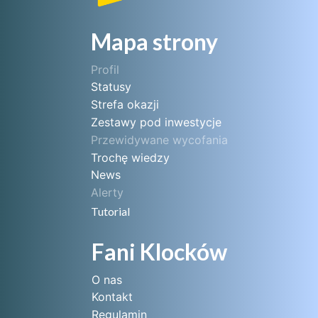
Mapa strony
Profil
Statusy
Strefa okazji
Zestawy pod inwestycje
Przewidywane wycofania
Trochę wiedzy
News
Alerty
Tutorial
Fani Klocków
O nas
Kontakt
Regulamin