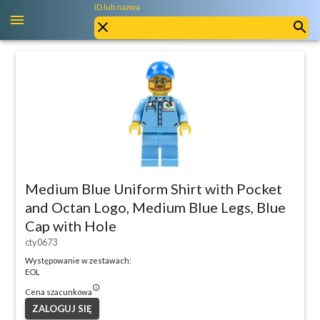
ID lub nazwa
Medium Blue Uniform Shirt with Pocket
and Octan Logo, Medium Blue Legs, Blue
Cap with Hole
cty0673
Występowanie w zestawach:
EOL
info_outlined
Cena szacunkowa
ZALOGUJ SIĘ