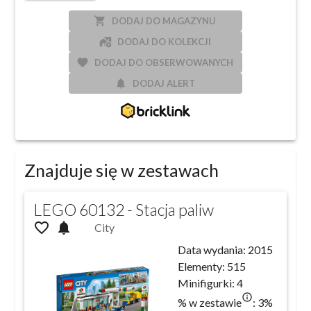
local_grocery_store
DODAJ DO MAGAZYNU
add_home_work
DODAJ DO KOLEKCJI
favorite
DODAJ DO OBSERWOWANYCH
notifications
DODAJ ALERT
Znajduje się w zestawach
LEGO 60132 - Stacja paliw
favorite_outline
notifications
City
Data wydania:
2015
Elementy:
515
Minifigurki:
4
info_outlined
% w zestawie
:
3
%