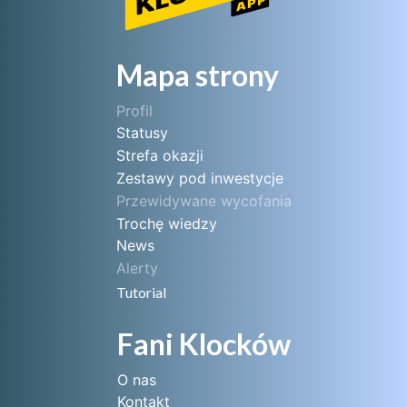
Mapa strony
Profil
Statusy
Strefa okazji
Zestawy pod inwestycje
Przewidywane wycofania
Trochę wiedzy
News
Alerty
Tutorial
Fani Klocków
O nas
Kontakt