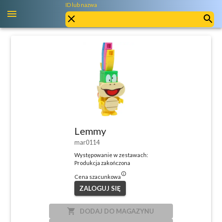
ID lub nazwa
Lemmy
mar0114
Występowanie w zestawach:
Produkcja zakończona
info_outlined
Cena szacunkowa
ZALOGUJ SIĘ
local_grocery_store
DODAJ DO MAGAZYNU