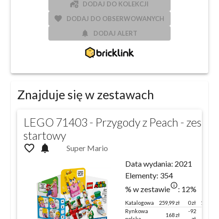
add_home_work
DODAJ DO KOLEKCJI
favorite
DODAJ DO OBSERWOWANYCH
notifications
DODAJ ALERT
Znajduje się w zestawach
LEGO 71403 - Przygody z Peach - zesta
startowy
favorite_outline
notifications
Super Mario
Data wydania:
2021
Elementy:
354
info_outlined
% w zestawie
:
12
%
Katalogowa
259,99
zł
0 zł
100 %
Rynkowa
-92
168
zł
65
%
polska
zł