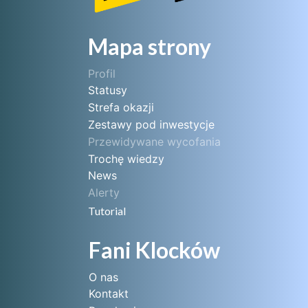
Mapa strony
Profil
Statusy
Strefa okazji
Zestawy pod inwestycje
Przewidywane wycofania
Trochę wiedzy
News
Alerty
Tutorial
Fani Klocków
O nas
Kontakt