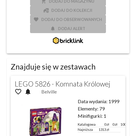
local_grocery_store
DODAJ DO MAGAZYNU
add_home_work
DODAJ DO KOLEKCJI
favorite
DODAJ DO OBSERWOWANYCH
notifications
DODAJ ALERT
Znajduje się w zestawach
LEGO 5826 - Komnata Królowej
favorite_outline
notifications
Belville
Data wydania:
1999
Elementy:
79
Minifigurki:
1
Katalogowa
0
zł
0 zł
100 %
Najniższa
1313
zł