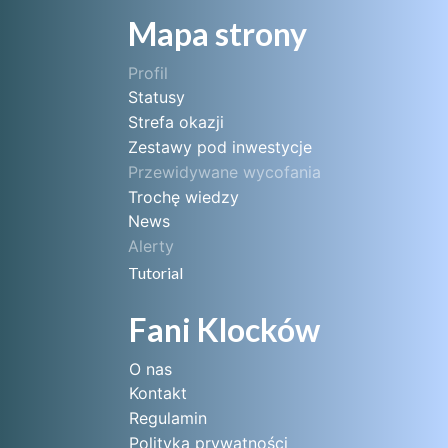
Mapa strony
Profil
Statusy
Strefa okazji
Zestawy pod inwestycje
Przewidywane wycofania
Trochę wiedzy
News
Alerty
Tutorial
Fani Klocków
O nas
Kontakt
Regulamin
Polityka prywatności