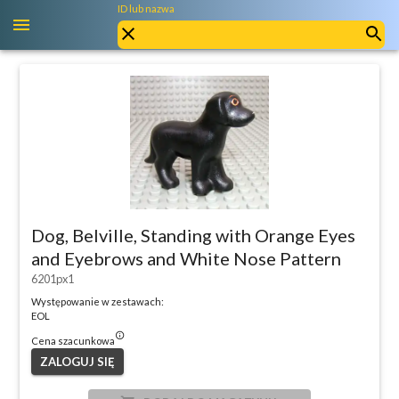
ID lub nazwa
Dog, Belville, Standing with Orange Eyes
and Eyebrows and White Nose Pattern
6201px1
Występowanie w zestawach:
EOL
info_outlined
Cena szacunkowa
ZALOGUJ SIĘ