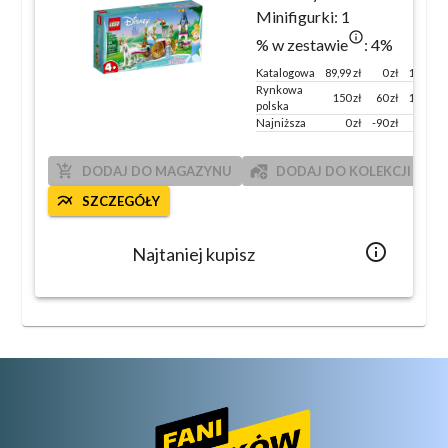
Minifigurki:
1
info_outlined
% w zestawie
:
4
%
Katalogowa
89,99
zł
0 zł
100 %
Rynkowa
150
zł
60
zł
167
%
polska
Najniższa
0
zł
-90
zł
add_shopping_cart
add_home_work
DODAJ DO MAGAZYNU
DODAJ DO KOLEKCJI
multiline_chart
SZCZEGÓŁY
info_outlined
Najtaniej kupisz