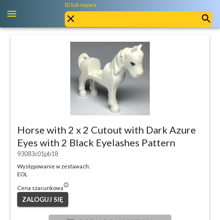
ID lub nazwa
Horse with 2 x 2 Cutout with Dark Azure
Eyes with 2 Black Eyelashes Pattern
93083c01pb18
Występowanie w zestawach:
EOL
info_outlined
Cena szacunkowa
ZALOGUJ SIĘ