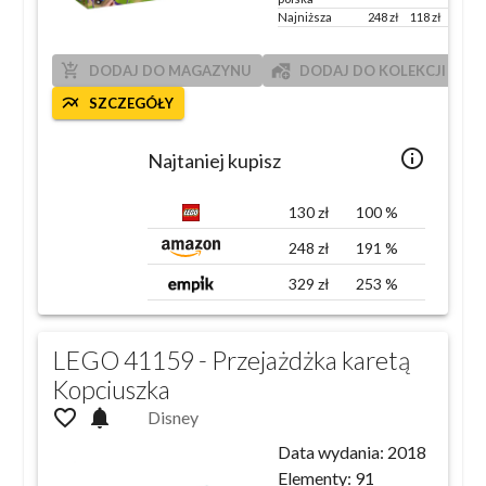
Najniższa
248
zł
118
zł
191
%
add_shopping_cart
add_home_work
DODAJ DO MAGAZYNU
DODAJ DO KOLEKCJI
multiline_chart
SZCZEGÓŁY
info_outlined
Najtaniej kupisz
130
zł
100
%
248
zł
191
%
329
zł
253
%
LEGO 41159 - Przejażdżka karetą
Kopciuszka
favorite_outline
notifications
Disney
Data wydania:
2018
Elementy:
91