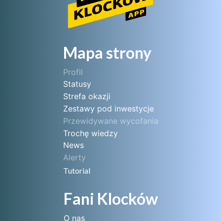
Mapa strony
Profil
Statusy
Strefa okazji
Zestawy pod inwestycje
Przewidywane wycofania
Trochę wiedzy
News
Alerty
Tutorial
Fani Klocków
O nas