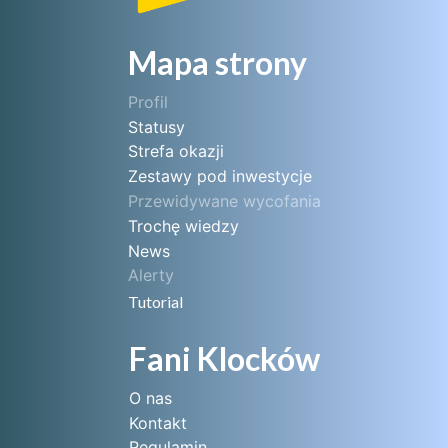
Mapa strony
Profil
Statusy
Strefa okazji
Zestawy pod inwestycje
Przewidywane wycofania
Trochę wiedzy
News
Alerty
Tutorial
Fani Klocków
O nas
Kontakt
Regulamin