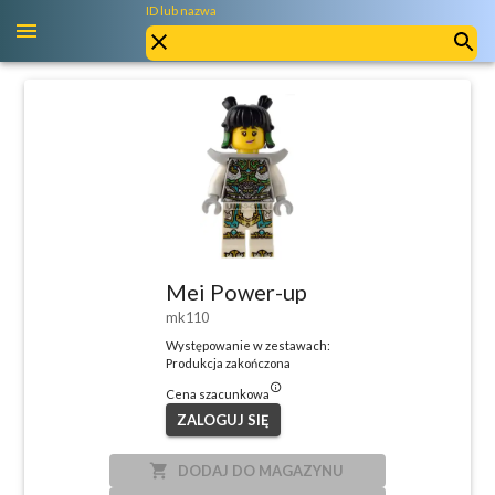
ID lub nazwa
Mei Power-up
mk110
Występowanie w zestawach:
Produkcja zakończona
info_outlined
Cena szacunkowa
ZALOGUJ SIĘ
local_grocery_store
DODAJ DO MAGAZYNU