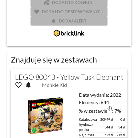
add_home_work
DODAJ DO KOLEKCJI
favorite
DODAJ DO OBSERWOWANYCH
notifications
DODAJ ALERT
Znajduje się w zestawach
LEGO 80043 - Yellow Tusk Elephant
favorite_outline
notifications
Monkie Kid
Data wydania:
2022
Elementy:
844
info_outlined
% w zestawie
:
7
%
Katalogowa
309,99
zł
0 zł
100 %
Rynkowa
344
zł
34
zł
111
%
polska
Najniższa
525
zł
215
zł
169
%