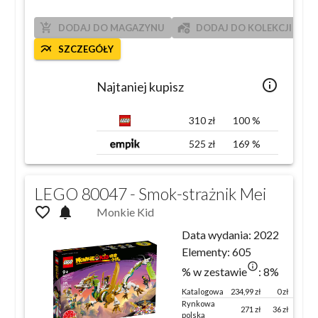
add_shopping_cart
add_home_work
DODAJ DO MAGAZYNU
DODAJ DO KOLEKCJI
multiline_chart
SZCZEGÓŁY
info_outlined
Najtaniej kupisz
310
zł
100
%
525
zł
169
%
LEGO 80047 - Smok-strażnik Mei
favorite_outline
notifications
Monkie Kid
Data wydania:
2022
Elementy:
605
info_outlined
% w zestawie
:
8
%
Katalogowa
234,99
zł
0 zł
100 %
Rynkowa
271
zł
36
zł
115
%
polska