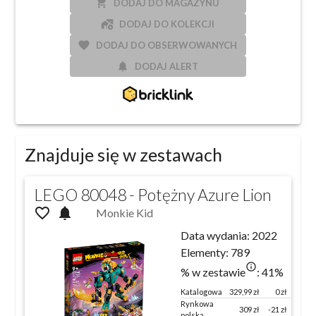
local_grocery_store
DODAJ DO MAGAZYNU
add_home_work
DODAJ DO KOLEKCJI
favorite
DODAJ DO OBSERWOWANYCH
notifications
DODAJ ALERT
Znajduje się w zestawach
LEGO 80048 - Potężny Azure Lion
favorite_outline
notifications
Monkie Kid
Data wydania:
2022
Elementy:
789
info_outlined
% w zestawie
:
41
%
Katalogowa
329,99
zł
0 zł
100 %
Rynkowa
309
zł
-21
zł
94
%
polska