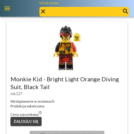
ID lub nazwa
Monkie Kid - Bright Light Orange Diving
Suit, Black Tail
mk127
Występowanie w zestawach:
Produkcja zakończona
info_outlined
Cena szacunkowa
ZALOGUJ SIĘ