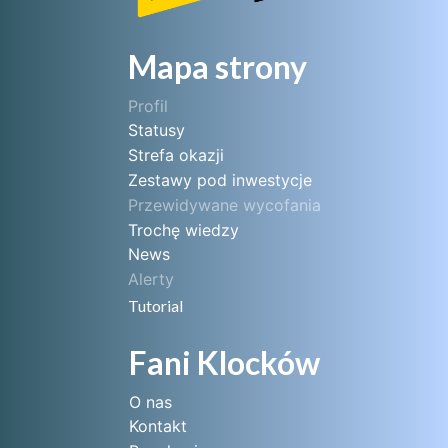
Mapa strony
Profil
Statusy
Strefa okazji
Zestawy pod inwestycje
Przewidywane wycofania
Trochę wiedzy
News
Alerty
Tutorial
Fani Klocków
O nas
Kontakt