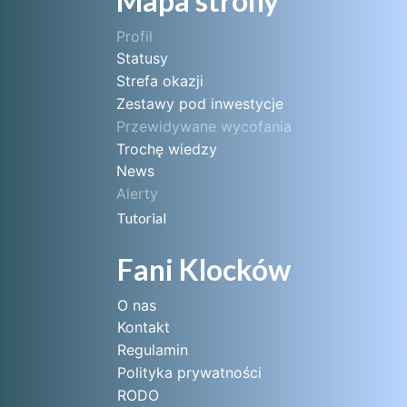
Mapa strony
Profil
Statusy
Strefa okazji
Zestawy pod inwestycje
Przewidywane wycofania
Trochę wiedzy
News
Alerty
Tutorial
Fani Klocków
O nas
Kontakt
Regulamin
Polityka prywatności
RODO