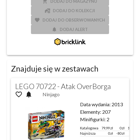
local_grocery_store
DODAJ DO MAGAZYNU
add_home_work
DODAJ DO KOLEKCJI
favorite
DODAJ DO OBSERWOWANYCH
notifications
DODAJ ALERT
Znajduje się w zestawach
LEGO 70722 - Atak OverBorga
favorite_outline
notifications
Ninjago
Data wydania:
2013
Elementy:
207
Minifigurki:
2
Katalogowa
79,99
zł
0 zł
100 %
Najniższa
0
zł
-80
zł