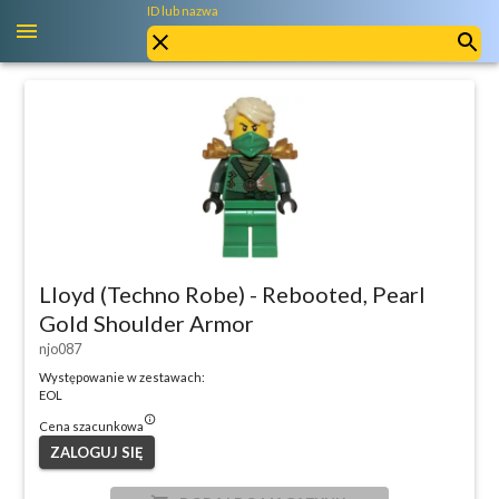
ID lub nazwa
Lloyd (Techno Robe) - Rebooted, Pearl
Gold Shoulder Armor
njo087
Występowanie w zestawach:
EOL
info_outlined
Cena szacunkowa
ZALOGUJ SIĘ