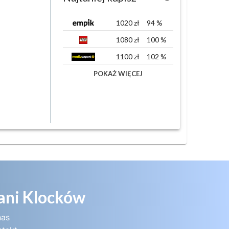
1020
zł
94
%
1080
zł
100
%
1100
zł
102
%
POKAŻ WIĘCEJ
ani Klocków
nas