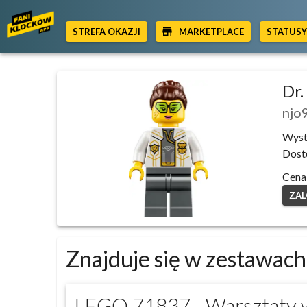
STREFA OKAZJI
MARKETPLACE
STATUS
Dr.
njo
Wyst
Dost
Cena
ZAL
Znajduje się w zestawach
LEGO 71837 - Warsztaty