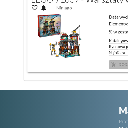
favorite_outline
notifications
Ninjago
Data wyd
Elementy
% w zest
Katalogo
Rynkowa p
Najniższa
add_shopping_cart
DOD
M
Prof