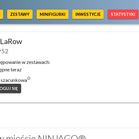
Y
ZESTAWY
MINIFIGURKI
INWESTYCJE
STATYSTYKI
 LaRow
952
ępowanie w zestawach:
ępne teraz
info_outlined
 szacunkowa
OGUJ SIĘ
 w mieście NINJAGO®