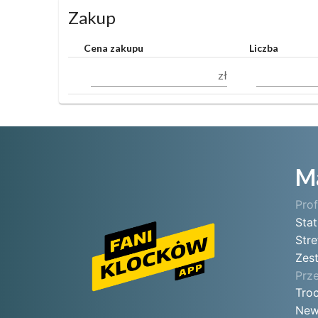
Zakup
Cena zakupu
Liczba
zł
M
Prof
Sta
Stre
Zes
Prz
Tro
New