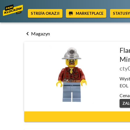
STREFA OKAZJI
MARKETPLACE
STATUS
chevron_left
Magazyn
Fla
Min
cty
Wyst
EOL
Cena
ZAL