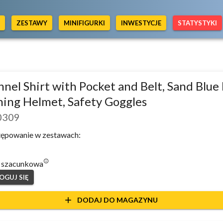
Y
ZESTAWY
MINIFIGURKI
INWESTYCJE
STATYSTYKI
nnel Shirt with Pocket and Belt, Sand Blue 
ing Helmet, Safety Goggles
0309
ępowanie w zestawach:
info_outlined
 szacunkowa
OGUJ SIĘ
add
DODAJ DO MAGAZYNU