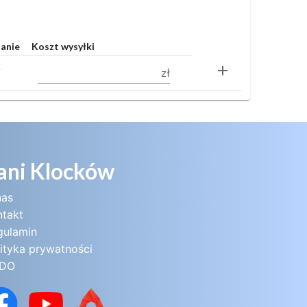
tanie
Koszt wysyłki
add
zł
i
ani Klocków
nas
ntakt
gulamin
ityka prywatności
DO