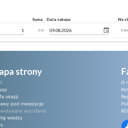
Suma
Data zakupu
Na s
0 zł
0 dn
apa strony
F
il
O 
tusy
Ko
fa okazji
Re
tawy pod inwestycje
Pol
ewidywane wycofania
RO
chę wiedzy
s