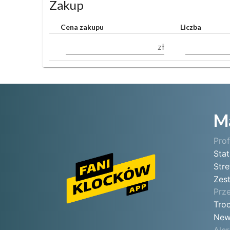
Zakup
Cena zakupu
Liczba
zł
M
Prof
Sta
Stre
Zes
Prz
Tro
New
Aler