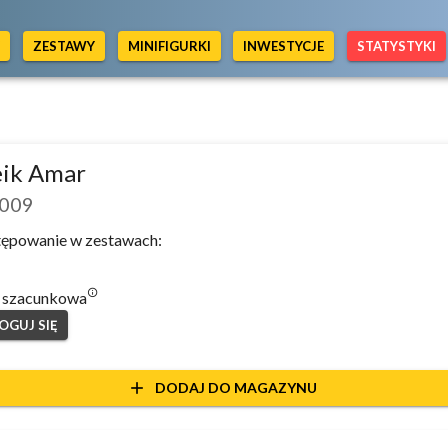
Y
ZESTAWY
MINIFIGURKI
INWESTYCJE
STATYSTYKI
eik Amar
009
ępowanie w zestawach:
info_outlined
 szacunkowa
OGUJ SIĘ
add
DODAJ DO MAGAZYNU