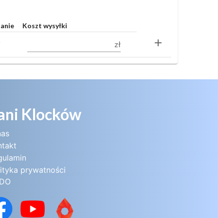
tanie
Koszt wysyłki
add
zł
i
ani Klocków
nas
ntakt
gulamin
ityka prywatności
DO