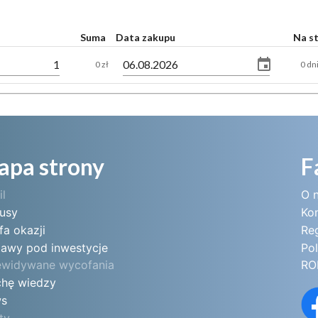
Suma
Data zakupu
Na s
0 zł
0 dn
apa strony
F
il
O 
tusy
Ko
fa okazji
Re
tawy pod inwestycje
Pol
ewidywane wycofania
RO
chę wiedzy
s
ty