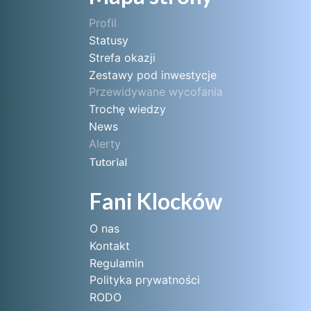
Profil
Statusy
Strefa okazji
Zestawy pod inwestycje
Przewidywane wycofania
Trochę wiedzy
News
Alerty
Tutorial
Fani Klocków
O nas
Kontakt
Regulamin
Polityka prywatności
RODO