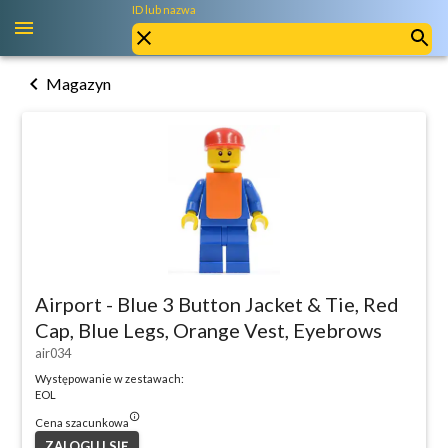
ID lub nazwa
chevron_left
Magazyn
Airport - Blue 3 Button Jacket & Tie, Red
Cap, Blue Legs, Orange Vest, Eyebrows
air034
Występowanie w zestawach:
EOL
info_outlined
Cena szacunkowa
ZALOGUJ SIĘ