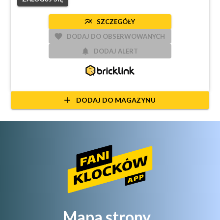
multiline_chart
SZCZEGÓŁY
favorite
DODAJ DO OBSERWOWANYCH
notifications
DODAJ ALERT
add
DODAJ DO MAGAZYNU
Mapa strony