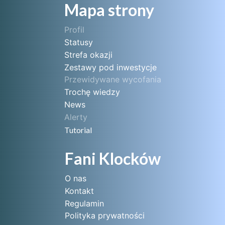
Mapa strony
Profil
Statusy
Strefa okazji
Zestawy pod inwestycje
Przewidywane wycofania
Trochę wiedzy
News
Alerty
Tutorial
Fani Klocków
O nas
Kontakt
Regulamin
Polityka prywatności