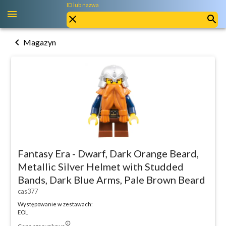
ID lub nazwa
chevron_left
Magazyn
Fantasy Era - Dwarf, Dark Orange Beard,
Metallic Silver Helmet with Studded
Bands, Dark Blue Arms, Pale Brown Beard
cas377
Występowanie w zestawach:
EOL
info_outlined