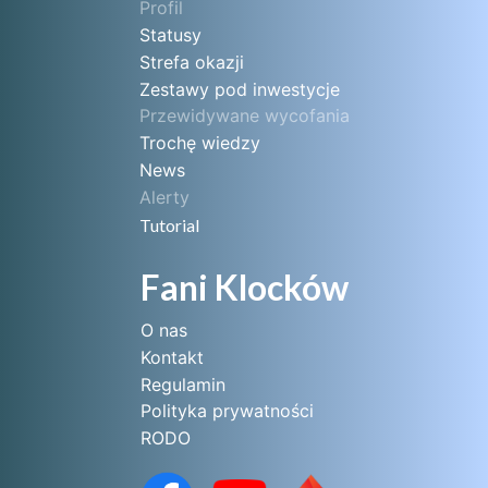
Profil
Statusy
Strefa okazji
Zestawy pod inwestycje
Przewidywane wycofania
Trochę wiedzy
News
Alerty
Tutorial
Fani Klocków
O nas
Kontakt
Regulamin
Polityka prywatności
RODO