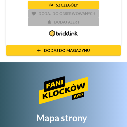
multiline_chart
SZCZEGÓŁY
favorite
DODAJ DO OBSERWOWANYCH
notifications
DODAJ ALERT
add
DODAJ DO MAGAZYNU
Mapa strony