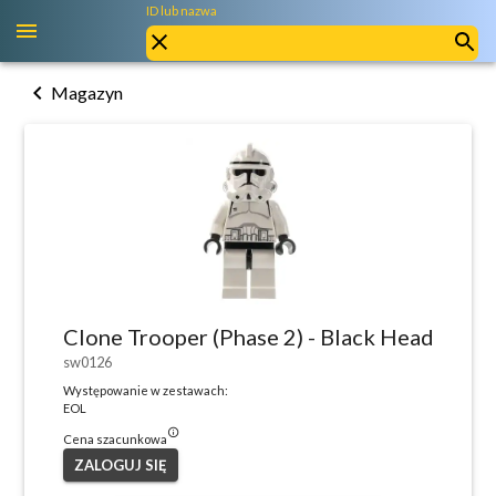
ID lub nazwa
chevron_left
Magazyn
Clone Trooper (Phase 2) - Black Head
sw0126
Występowanie w zestawach:
EOL
info_outlined
Cena szacunkowa
ZALOGUJ SIĘ