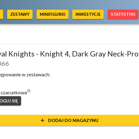
Y
ZESTAWY
MINIFIGURKI
INWESTYCJE
STATYSTYKI
al Knights - Knight 4, Dark Gray Neck-Pro
066
ępowanie w zestawach:
info_outlined
 szacunkowa
OGUJ SIĘ
add
DODAJ DO MAGAZYNU