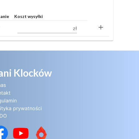
tanie
Koszt wysyłki
add
zł
i
ani Klocków
nas
ntakt
gulamin
ityka prywatności
DO