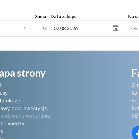
Suma
Data zakupu
Na s
0 zł
0 dn
apa strony
F
il
O 
tusy
Ko
fa okazji
Re
tawy pod inwestycje
Pol
ewidywane wycofania
RO
chę wiedzy
s
ty