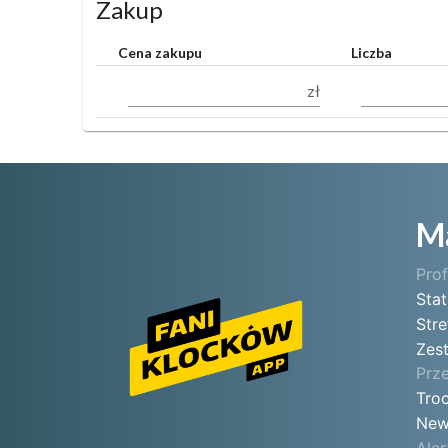
Zakup
Cena zakupu
Liczba
zł
M
Prof
Sta
Stre
Zes
Prz
Tro
New
Aler