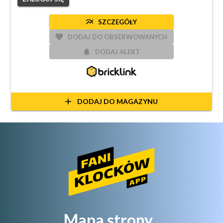
multiline_chart
SZCZEGÓŁY
favorite
DODAJ DO OBSERWOWANYCH
notifications
DODAJ ALERT
add
DODAJ DO MAGAZYNU
Mapa strony