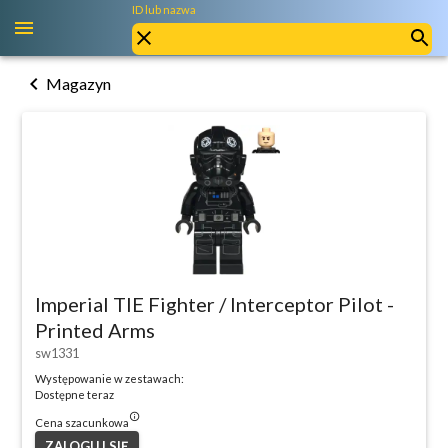
ID lub nazwa
chevron_left
Magazyn
Imperial TIE Fighter / Interceptor Pilot -
Printed Arms
sw1331
Występowanie w zestawach:
Dostępne teraz
info_outlined
Cena szacunkowa
ZALOGUJ SIĘ