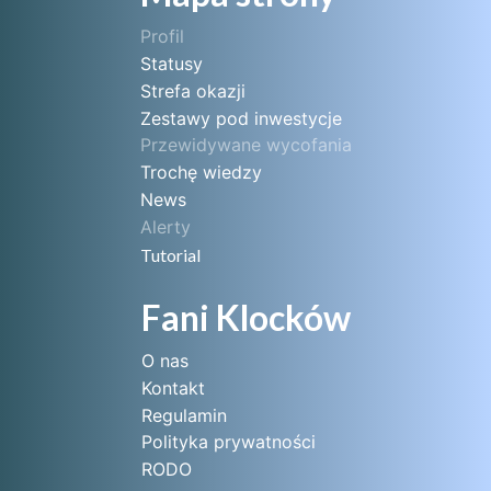
Profil
Statusy
Strefa okazji
Zestawy pod inwestycje
Przewidywane wycofania
Trochę wiedzy
News
Alerty
Tutorial
Fani Klocków
O nas
Kontakt
Regulamin
Polityka prywatności
RODO