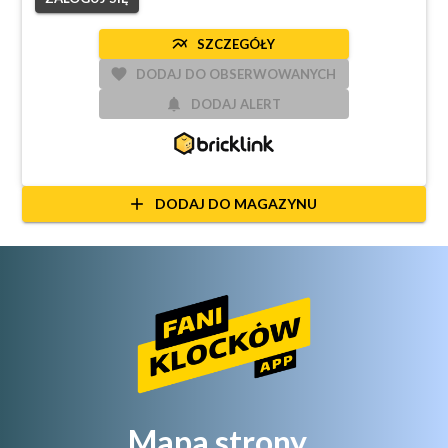
multiline_chart
SZCZEGÓŁY
favorite
DODAJ DO OBSERWOWANYCH
notifications
DODAJ ALERT
add
DODAJ DO MAGAZYNU
Mapa strony