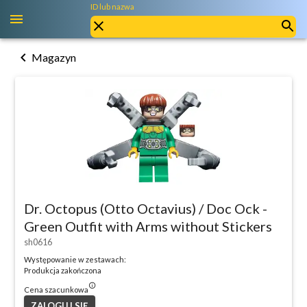
ID lub nazwa
chevron_left
Magazyn
Dr. Octopus (Otto Octavius) / Doc Ock -
Green Outfit with Arms without Stickers
sh0616
Występowanie w zestawach:
Produkcja zakończona
info_outlined
Cena szacunkowa
ZALOGUJ SIĘ