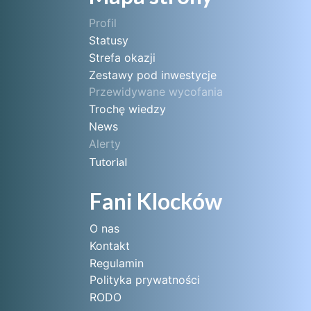
Profil
Statusy
Strefa okazji
Zestawy pod inwestycje
Przewidywane wycofania
Trochę wiedzy
News
Alerty
Tutorial
Fani Klocków
O nas
Kontakt
Regulamin
Polityka prywatności
RODO