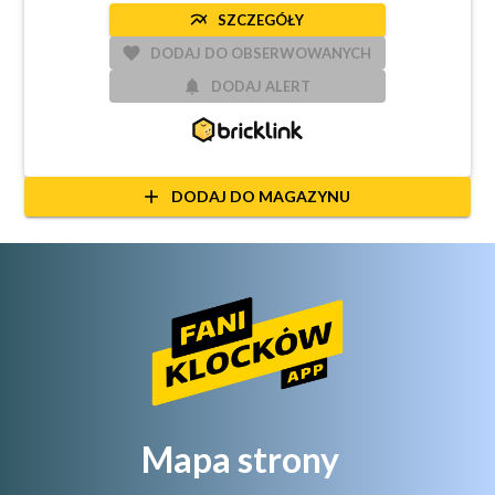
multiline_chart
SZCZEGÓŁY
favorite
DODAJ DO OBSERWOWANYCH
notifications
DODAJ ALERT
add
DODAJ DO MAGAZYNU
Mapa strony