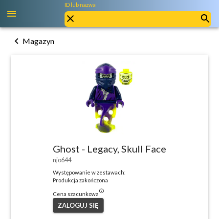
ID lub nazwa
chevron_left
Magazyn
Ghost - Legacy, Skull Face
njo644
Występowanie w zestawach:
Produkcja zakończona
info_outlined
Cena szacunkowa
ZALOGUJ SIĘ