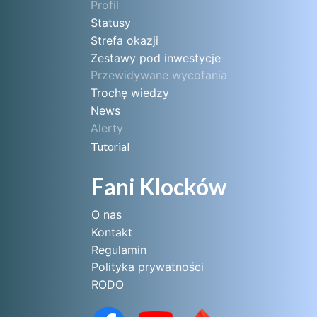
Profil
Statusy
Strefa okazji
Zestawy pod inwestycje
Przewidywane wycofania
Trochę wiedzy
News
Alerty
Tutorial
Fani Klocków
O nas
Kontakt
Regulamin
Polityka prywatności
RODO