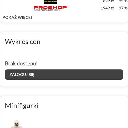
1899
zł
95
%
1949
zł
97
%
POKAŻ WIĘCEJ
Wykres cen
Brak dostępu!
ZALOGUJ SIĘ
Minifigurki