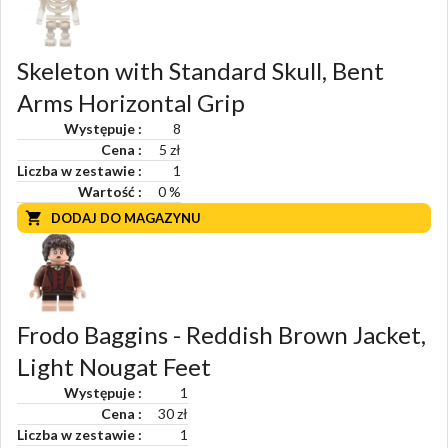
Skeleton with Standard Skull, Bent
Arms Horizontal Grip
Występuje
8
Cena
5 zł
Liczba w zestawie
1
Wartość
0
%
DODAJ DO MAGAZYNU
Frodo Baggins - Reddish Brown Jacket,
Light Nougat Feet
Występuje
1
Cena
30 zł
Liczba w zestawie
1