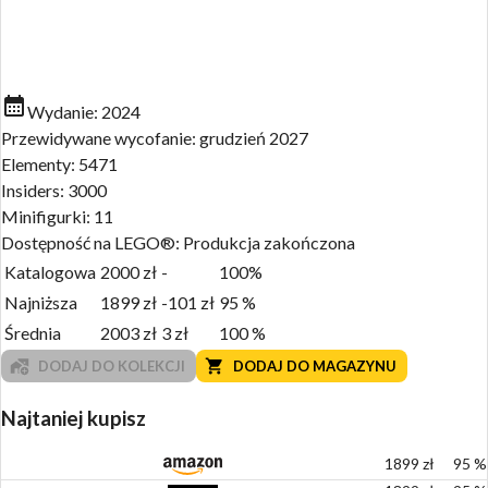
Wydanie:
2024
Przewidywane wycofanie:
grudzień 2027
Elementy:
5471
Insiders:
3000
Minifigurki:
11
Dostępność na LEGO®:
Produkcja zakończona
Katalogowa
2000
zł
-
100%
Najniższa
1899
zł
-101
zł
95
%
Średnia
2003
zł
3
zł
100
%
DODAJ DO KOLEKCJI
DODAJ DO MAGAZYNU
Najtaniej kupisz
1899
zł
95
%