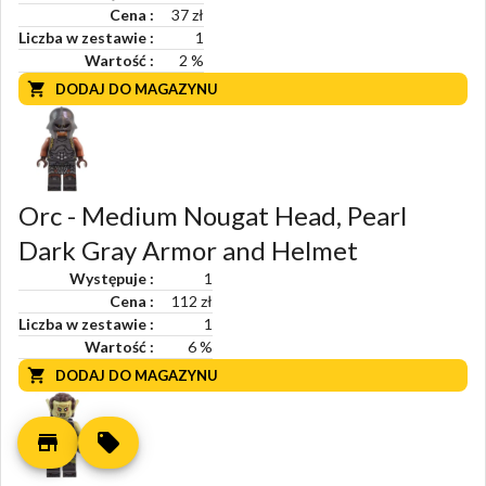
Cena
37 zł
Liczba w zestawie
1
Wartość
2
%
DODAJ DO MAGAZYNU
Orc - Medium Nougat Head, Pearl
Dark Gray Armor and Helmet
Występuje
1
Cena
112 zł
Liczba w zestawie
1
Wartość
6
%
DODAJ DO MAGAZYNU