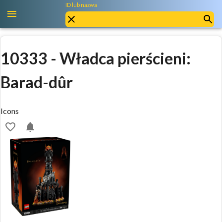
ID lub nazwa
10333
-
Władca pierścieni:
Barad-dûr
Icons