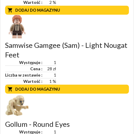
Wartość
2
%
DODAJ DO MAGAZYNU
Samwise Gamgee (Sam) - Light Nougat
Feet
Występuje
1
Cena
28 zł
Liczba w zestawie
1
Wartość
1
%
DODAJ DO MAGAZYNU
Gollum - Round Eyes
Występuje
1